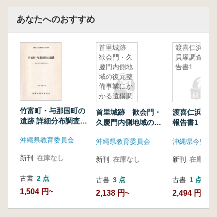
あなたへのおすすめ
首里城跡
渡喜仁浜原
歓会門・久
貝塚調査報
慶門内側地
告書1
域の復元整
備事業にか
かる遺構調
査
竹富町・与那国町の
首里城跡 歓会門・
渡喜仁浜原貝
遺跡 詳細分布調査報
久慶門内側地域の復
報告書1
告書
元整備事業にかかる
沖縄県教育委員会
沖縄県教育委員会
遺構調査
新刊
在庫なし
新刊
在庫なし
新刊
在庫なし
古書
2 点
古書
3 点
古書
1 点
1,504 円~
2,138 円~
2,494 円