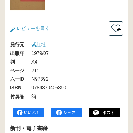
レビューを書く
＋
発行元
紫紅社
出版年
1979/07
判
A4
ページ
215
六一ID
N97392
ISBN
9784879405890
付属品
箱
新刊・電子書籍