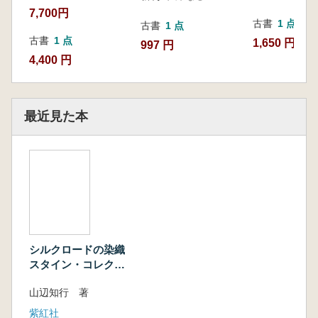
7,700円
古書
1 点
古書
1 点
古書
1 点
1,650 円
997 円
4,400 円
最近見た本
シルクロードの染織
スタイン・コレクシ
ョンニューデリー国
山辺知行 著
立博物館蔵
紫紅社