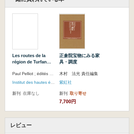
Les routes de la
正倉院宝物にみる家
région de Turfan
具・調度
sous les Tʾang :
Paul Pelliot ; édités par Jean-Pierre Drège
木村 法光 責任編集
suivi de l’histoire et
la géographie
Institut des hautes études chinoises du Collège de France
紫紅社
anciennes de l’Asie
Centrale dans
新刊
在庫なし
新刊
取り寄せ
Innermost Asia (唐
7,700円
代トルファン地方の
街道 『極奥アジ
ア』における中央ア
ジアの古代史と地理
レビュー
による)