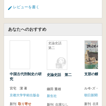
レビューを書く
あなたへのおすすめ
史論史話
第二
中国古代刑制史の研
支那の幌子と
史論史話 第二
究
宮宅 潔 著
鎌田 重雄
京都大学学術出版会
朝日新聞社
新生社
新刊
取り寄せ
新刊
在庫なし
新刊
在庫なし