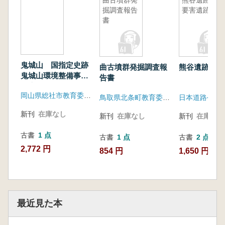
曲古墳群発
熊谷遺跡・
掘調査報告
要害遺跡
書
鬼城山 国指定史跡
曲古墳群発掘調査報
熊谷遺跡・要
鬼城山環境整備事業
告書
報告書
岡山県総社市教育委員会
鳥取県北条町教育委員会
新刊
在庫なし
新刊
在庫なし
新刊
在庫なし
古書
1 点
古書
1 点
古書
2 点
2,772 円
854 円
1,650 円~
最近見た本