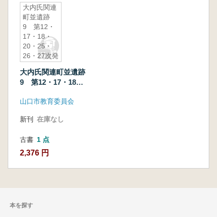
大内氏関連
町並遺跡
9 第12・
17・18・
20・25・
26・27次発
掘調査
大内氏関連町並遺跡
9 第12・17・18・
20・25・26・27次発
山口市教育委員会
掘調査
新刊
在庫なし
古書
1 点
2,376 円
本を探す