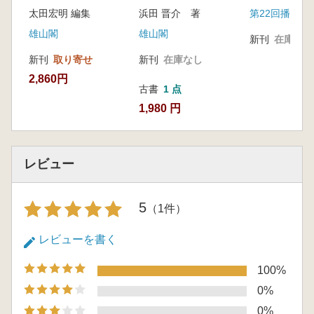
みた古墳時代社会
きたか
太田宏明 編集
浜田 晋介 著
雄山閣
雄山閣
新刊
在庫なし
新刊
取り寄せ
新刊
在庫なし
2,860円
古書
1 点
1,980 円
レビュー
5
（1件）
レビューを書く
100%
0%
0%