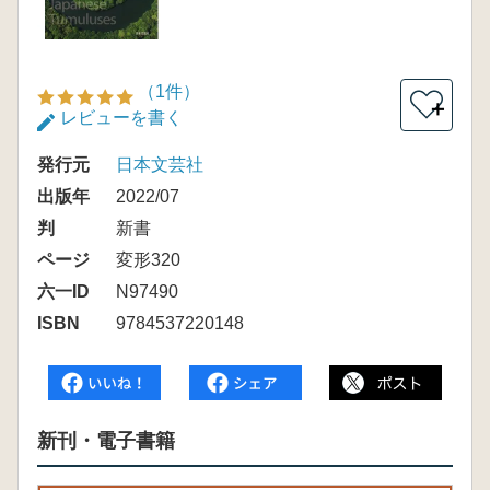
（1件）
＋
レビューを書く
発行元
日本文芸社
出版年
2022/07
判
新書
ページ
変形320
六一ID
N97490
ISBN
9784537220148
新刊・電子書籍