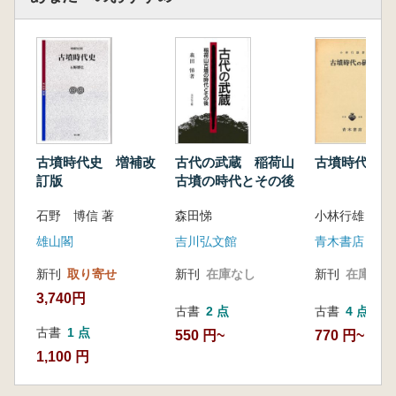
古墳時代史 増補改
古代の武蔵 稲荷山
古墳時代の研
訂版
古墳の時代とその後
石野 博信 著
森田悌
小林行雄 著
雄山閣
吉川弘文館
青木書店
新刊
取り寄せ
新刊
在庫なし
新刊
在庫なし
3,740円
古書
2 点
古書
4 点
古書
1 点
550 円~
770 円~
1,100 円