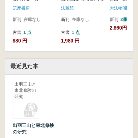
筑摩書房
法藏館
大法輪閣
新刊
在庫なし
新刊
在庫なし
新刊
2冊
2,860円
古書
1 点
古書
1 点
880 円
1,980 円
最近見た本
出羽三山と
東北修験の
研究
出羽三山と東北修験
の研究