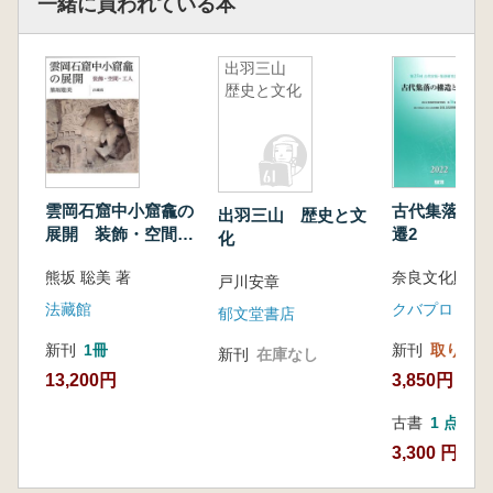
一緒に買われている本
出羽三山
歴史と文化
雲岡石窟中小窟龕の
古代集落の構
出羽三山 歴史と文
展開 装飾・空間・
遷2
化
工人
熊坂 聡美 著
奈良文化財研究
戸川安章
法藏館
クバプロ
郁文堂書店
新刊
1冊
新刊
取り寄せ
新刊
在庫なし
13,200円
3,850円
古書
1 点
3,300 円