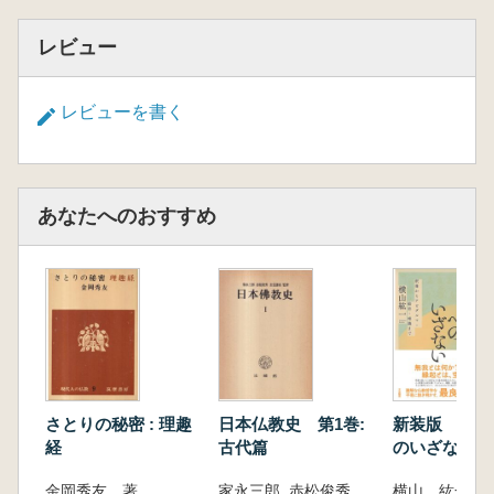
レビュー
レビューを書く
あなたへのおすすめ
さとりの秘密 : 理趣
日本仏教史 第1巻:
新装版 仏教
経
古代篇
のいざない :
らアビダルマ
金岡秀友 著
家永三郎, 赤松俊秀, 圭室諦成 監修
横山 紘一 著
若・唯識まで