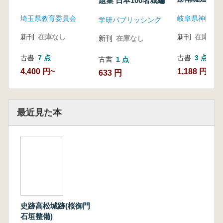
題集 日本100名城編
調査
埼玉県教育委員会
学研パブリッシング
新刊
在庫なし
新刊
在庫なし
新刊
在庫なし
古書
7 点
古書
3 点
古書
1 点
4,400 円~
1,188 円~
633 円
最近見た本
史跡高松城跡(桜御門
石垣整備)