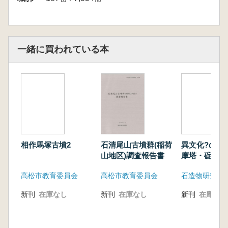
一緒に買われている本
相作馬塚古墳2
石清尾山古墳群(稲荷
異文化?の記
山地区)調査報告書
摩塔・碇石・
犬と東シナ海
高松市教育委員会
高松市教育委員会
石造物研究会
新刊
在庫なし
新刊
在庫なし
新刊
在庫なし