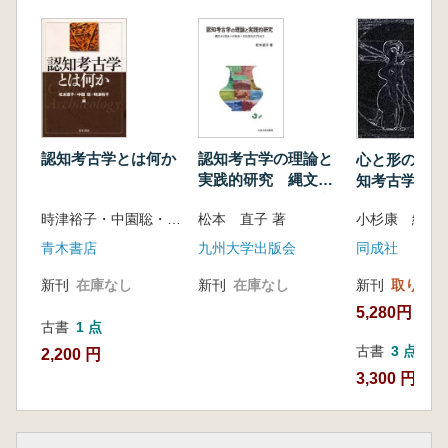
古墳時代像と若狭の塩業(入江文敏)
都城の塩― 政治的中枢と古代の塩・食文化
―(神野 恵)
古代文字資料と塩―木簡文書から―(馬場 基)
四国の古代製塩の展開―古代四国の製塩の背景
―(栗林誠治)
九州における製塩土器の出現と地域性(藤本貴
認知考古学とは何か
認知考古学の理論と
心と形の考古
仁)
実践的研究 縄文か
知考古学の冒
沖縄の塩田形態―羽地内海屋我地島の調査を中
ら弥生への社会・文
時津裕子・中園聡・松本直子 編
松本 直子 著
小杉康 編
心に―(江上幹幸)
化変化のプロセス
青木書店
九州大学出版会
同成社
第4章 食文化としての塩
新刊
在庫なし
新刊
在庫なし
新刊
取り寄せ
古代食の中の塩―食文化の中の塩―(三舟隆之)
5,280円
考古学からみた江戸の塩と食文化(追川吉生)
古書
1 点
内陸部の塩泉利用(栗島義明)
古書
3 点
2,200 円
中国沿岸地域における塩業考古の現状と課題
3,300 円~
(槙林啓介)