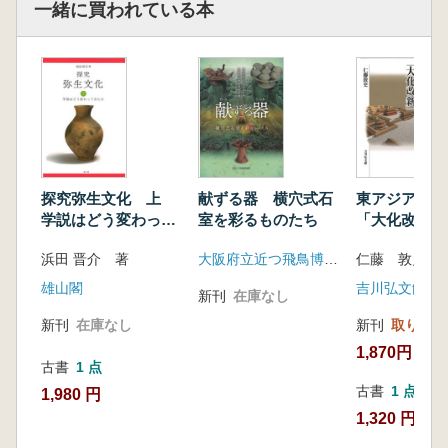
一緒に買われている本
探究弥生文化 上
献ずる器 横穴式石
東アジアから
学説はどう変わって
室を彩るものたち
「大化改新」
きたか
浜田 晋介 著
大阪府立近つ飛鳥博物館
仁藤 敦史 著
雄山閣
吉川弘文館
新刊
在庫なし
新刊
在庫なし
新刊
取り寄せ
1,870円
古書
1 点
古書
1 点
1,980 円
1,320 円