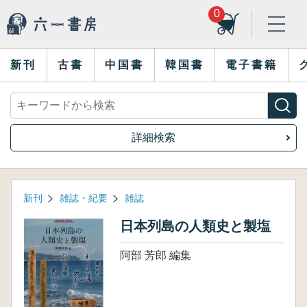
0
新刊
古書
中国書
韓国書
電子書籍
詳細検索
新刊
雑誌・紀要
雑誌
日本列島の人類史と製塩
阿部 芳郎 編集