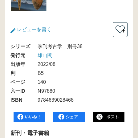
レビューを書く
＋
シリーズ
季刊考古学 別冊38
発行元
雄山閣
出版年
2022/08
判
B5
ページ
140
六一ID
N97880
ISBN
9784639028468
新刊・電子書籍