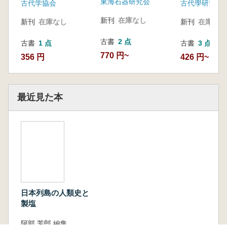
東海石器研究会
古代学協会
古代學研究會
新刊
在庫なし
新刊
在庫なし
新刊
在庫なし
古書
2 点
古書
1 点
古書
3 点
770 円~
356 円
426 円~
最近見た本
日本列島の人類史と
製塩
阿部 芳郎 編集