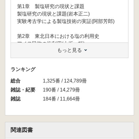
第1章 製塩研究の現状と課題
製塩研究の現状と課題(岩本正二)
実験考古学による製塩技術の実証(阿部芳郎)
第2章 東北日本における塩の利用史
アイヌ民族の塩利用(大坂 拓)
もっと見る
東北地方の縄文製塩の特徴(高橋 満)
特定地域①
松島湾における縄文～古代の製塩(菅原弘樹)
ランキング
関東の製塩遺跡の特徴(宮内慶介)
総合
特定地域②
1,325番 / 124,789冊
霞ヶ浦沿岸における縄文製塩(亀井 翼)
雑誌・紀要
190番 / 14,279冊
縄文時代における製塩土器の出現と製塩活動―
雑誌
184番 / 11,664冊
土器型式学の射程と展開―(阿部芳郎)
第3章 西南日本における塩の利用史
甲斐の国の古代製塩(平野 修)
関連図書
東海の製塩遺跡(川添和暁)