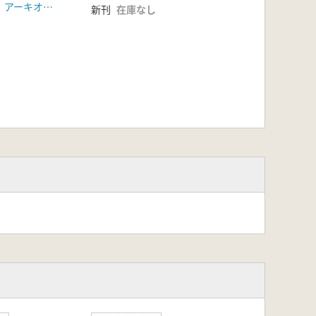
東京学芸大学 アーキオ・クレイオ刊行会
新刊
在庫なし