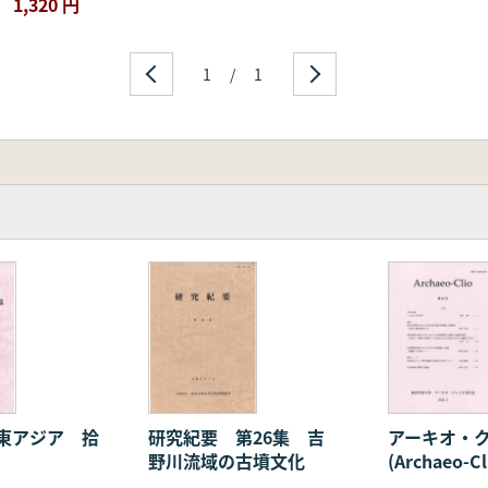
1,320 円
1
/
1
東アジア 拾
研究紀要 第26集 吉
アーキオ・
野川流域の古墳文化
(Archaeo-C
号