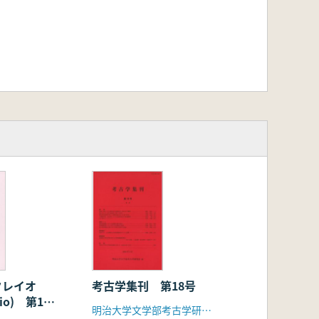
クレイオ
考古学集刊 第18号
lio) 第19
明治大学文学部考古学研究室