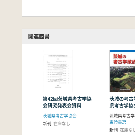
関連図書
茨城の考古
第42回茨城県考古学協
県考古学協
会研究発表会資料
茨城県考古学
茨城県考古学協会
東泠書房
新刊
在庫なし
新刊
在庫な