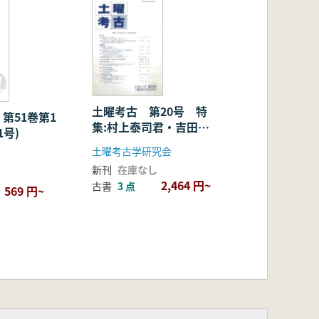
土曜考古 第20号 特
第51巻第1
集:村上泰司君・吉田学
1号)
君追悼
土曜考古学研究会
新刊
在庫なし
2,464 円~
古書
3 点
569 円~