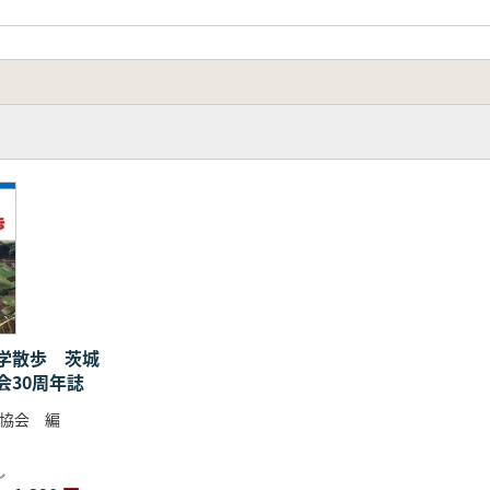
学散歩 茨城
会30周年誌
協会 編
し