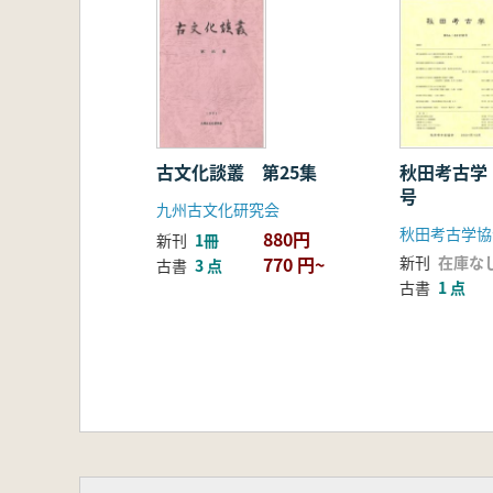
古文化談叢 第25集
秋田考古学 
号
九州古文化研究会
秋田考古学協
880円
新刊
1冊
770 円~
新刊
在庫な
古書
3 点
古書
1 点