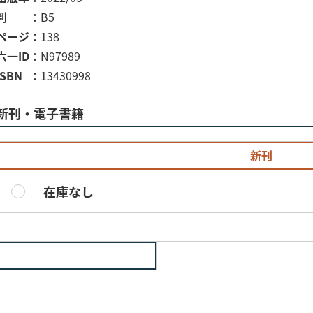
判
B5
ページ
138
六一ID
N97989
ISBN
13430998
新刊・電子書籍
新刊
在庫なし