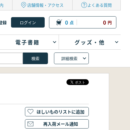
内
店舗情報・アクセス
よくある質問
0
0
登録
点
円
電子書籍
グッズ・他
詳細検索
ほしいものリストに追加
再入荷メール通知