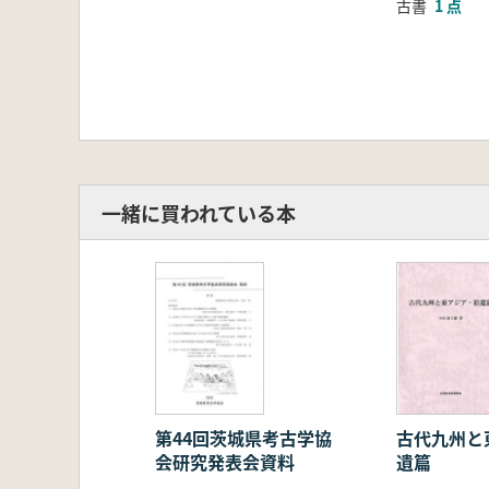
古書
1 点
一緒に買われている本
第44回茨城県考古学協
古代九州と
会研究発表会資料
遺篇