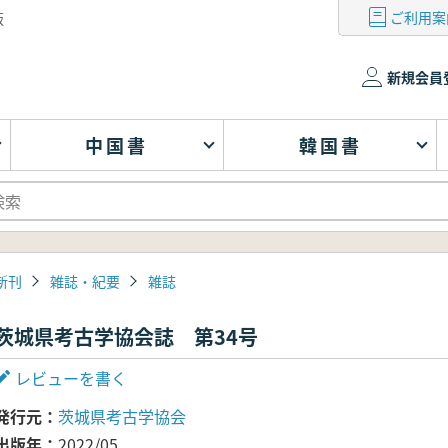
ご利用案
版
新規会員
中国書
韓国書
新刊
雑誌・紀要
雑誌
茨城県考古学協会誌 第34号
レビューを書く
発行元
茨城県考古学協会
出版年
2022/05