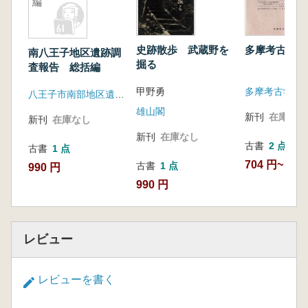
編
史跡散歩 武蔵野を
多摩考古 12
南八王子地区遺跡調
掘る
査報告 総括編
甲野勇
多摩考古学研
八王子市南部地区遺跡調査会
雄山閣
新刊
在庫なし
新刊
在庫なし
新刊
在庫なし
古書
2 点
古書
1 点
704 円~
古書
1 点
990 円
990 円
レビュー
レビューを書く