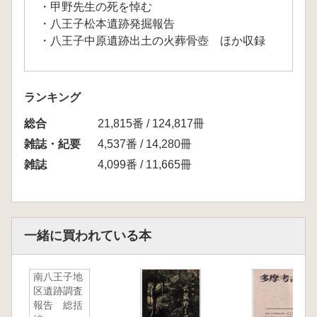
・甲野先生の死を悼む
・八王子松本遺跡発掘報告
・八王子中原遺跡出土の火葬骨壺 ほか収録
ランキング
総合
21,815番 / 124,817冊
雑誌・紀要
4,537番 / 14,280冊
雑誌
4,099番 / 11,665冊
一緒に買われている本
南八王子地
区遺跡調査
報告 総括