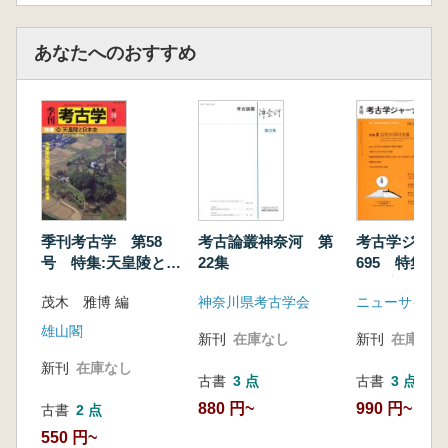
あなたへのおすすめ
季刊考古学 第58
考古論叢神奈河 第
考古学ジャ
号 特集:天皇陵と日
22集
695 特集 
本史
河川交通
茂木 雅博 編
神奈川県考古学会
ニューサイエ
雄山閣
新刊
在庫なし
新刊
在庫なし
新刊
在庫なし
古書
3 点
古書
3 点
880 円~
990 円~
古書
2 点
550 円~