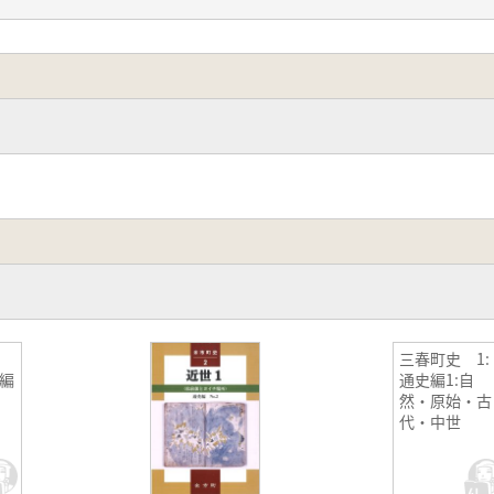
史
三春町史 1:
編
通史編1:自
セ
然・原始・古
代・中世