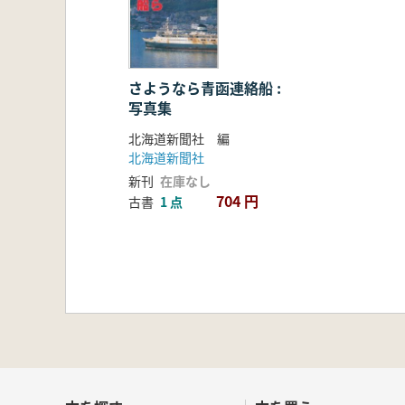
さようなら青函連絡船 :
写真集
北海道新聞社 編
北海道新聞社
新刊
在庫なし
704 円
古書
1 点