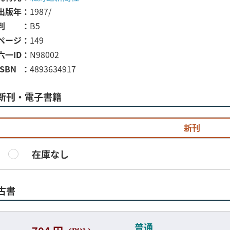
出版年
1987/
判
B5
ページ
149
六一ID
N98002
ISBN
4893634917
新刊・電子書籍
新刊
在庫なし
古書
普通