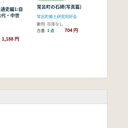
常呂町の石碑(写真篇)
:通史編1:自
古代・中世
常呂町郷土研究同好会
新刊
在庫なし
704 円
古書
1 点
1,188 円