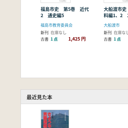
福島市史 第5巻 近代
大船渡市史
2 通史編5
料編1、2 
福島市教育委員会
大船渡市
新刊
在庫なし
新刊
在庫な
1,425 円
古書
1 点
古書
1 点
最近見た本