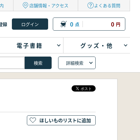
内
店舗情報・アクセス
よくある質問
0
0
登録
点
円
電子書籍
グッズ・他
詳細検索
ほしいものリストに追加