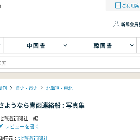
ご利用案
版
新規会員
中国書
韓国書
新刊
県史・市史
北海道・東北
さようなら青函連絡船 : 写真集
北海道新聞社 編
レビューを書く
発行元
北海道新聞社