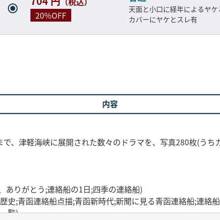
704 円
（税込）
天面と小口に経年によるヤ
20%OFF
カバーにヤケとスレ有
内容
で、津軽海峡に展開された数々のドラマを、写真280枚(うちカ
ありがとう;連絡船の1日;四季の連絡船)
歴史;青函連絡船点描;青函新時代;新聞に見る青函連絡船;連絡
一覧)