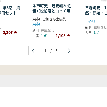
余市町史 通史編2: 近
 第3巻 資
三春町史 1
世1(松前藩とヨイチ場
2冊セット
然・原始・
所)
余市町史編さん室編集
三春町
余市町
し
新刊
在庫なし
新刊
在庫なし
3,207 円
古書
1 点
1,108 円
古書
1 点
1
/
5