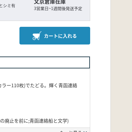
文京倉庫在庫
ケとシミ有
3営業日~1週間後発送予定
カートに入れる
ラー110枚)でたどる。輝く青函連絡
船の廃止を前に;青函連絡船と文学)