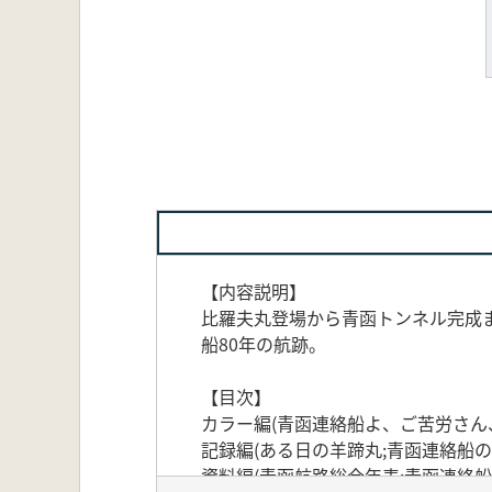
【内容説明】
比羅夫丸登場から青函トンネル完成ま
船80年の航跡。
【目次】
カラー編(青函連絡船よ、ご苦労さん、
記録編(ある日の羊蹄丸;青函連絡船の
資料編(青函航路総合年表;青函連絡船