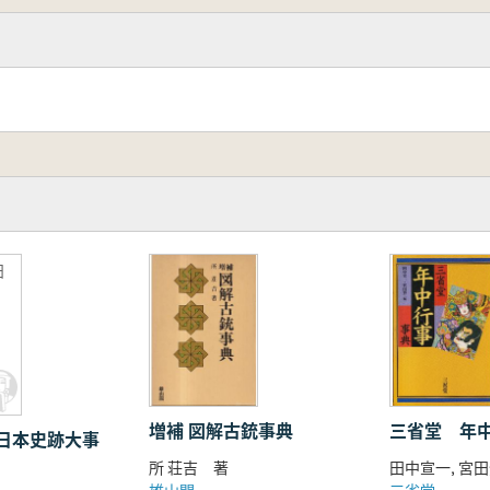
布始奉告
日
増補 図解古銃事典
三省堂 年
日本史跡大事
所 荘吉 著
田中宣一, 宮