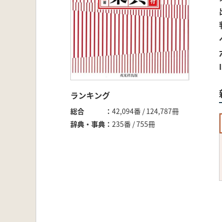
ランキング
総合
42,094番 / 124,787冊
辞典・事典
235番 / 755冊