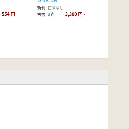
東京堂出版
新刊
在庫なし
554 円
3,300 円~
古書
8 点