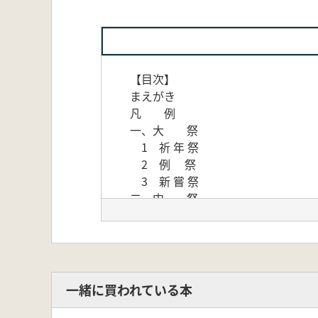
【目次】
まえがき
凡 例
一、大 祭
1 祈 年 祭
2 例 祭
3 新 嘗 祭
二、中 祭
4 歳 旦 祭
5 元 始 祭
6 紀 元 祭
7 天 長 祭
8 昭 和 祭
一緒に買われている本
9 明 治 祭
三、小 祭