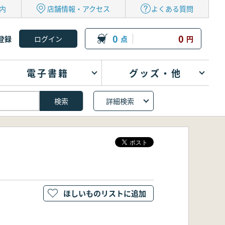
内
店舗情報・アクセス
よくある質問
0
0
登録
点
円
電子書籍
グッズ・他
詳細検索
ほしいものリストに追加