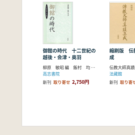
10 若 水 祭
11 奉納書初展奉告祭
12 印章護持祭
13 一月月次祭
14 節 分 祭
15 四月朔旦祭 辞別
16 表千家献茶祭
御館の時代 十二世紀の
縮刷版 伝
越後・会津・奥羽
成
17 献 灯 祭
18 嘉 祥 祭
柳原 敏昭 編 飯村 均 編
19 稚 児 祭
高志書院
法藏館
20 狭山茶奉納奉告祭
2,750円
新刊
取り寄せ
新刊
取り寄
21 煎茶礼道日泉流献茶祭
22 奉納剣道大会終了奉告祭
23 緑蔭朝詣りとラジオ体操会
24 箸 祭
25 緑蔭朝詣りとラジオ体操会
26 中秋管絃祭
27 敬 老 祭