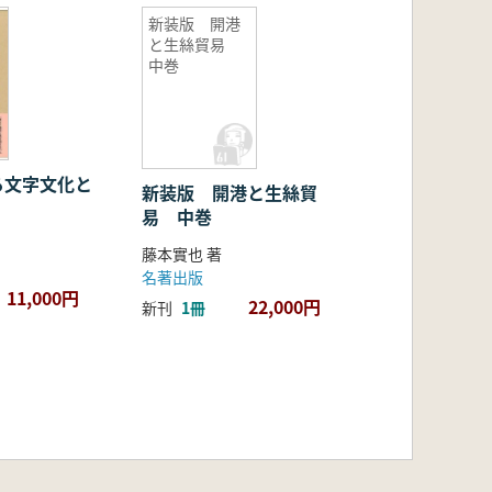
新装版 開港
と生絲貿易
中巻
る文字文化と
新装版 開港と生絲貿
易 中巻
藤本實也 著
名著出版
11,000円
22,000円
新刊
1冊