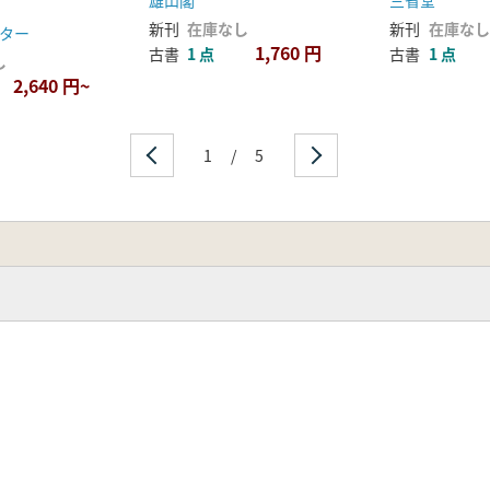
雄山閣
三省堂
新刊
在庫なし
新刊
在庫なし
ター
1,760 円
古書
1 点
古書
1 点
し
2,640 円~
れ
1
/
5
蔵