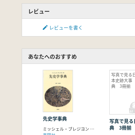
28 十二月朔旦祭 辞別 大麻頒
29 除 夜 祭
レビュー
四、社頭に於ける祭典
30 神符焼納祭
レビューを書く
31 鎮 火 祭
五、神 幸 祭
32 遷霊 遷霊前 於本社
33 遷霊 遷霊後 於輦輿前
あなたへのおすすめ
34 発 輦
35 国立劇場駐輦
36 皇居坂下門駐輦
写真で見る
本史跡大事
37 御 旅 所
典 3冊揃
38 還幸 遷霊前 於輦輿前
39 還幸 遷霊後 於本社
六、末社祭典
40 猿田彦神社庚申祭
七、遥 拝
先史学事典
写真で見る
41 春季皇霊祭遥拝
典 3冊揃
ミッシェル・ブレジヨン 著 山中一郎 訳
42 神嘗祭遥拝