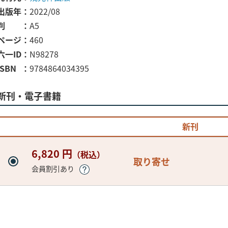
出版年
2022/08
判
A5
ページ
460
六一ID
N98278
ISBN
9784864034395
新刊・電子書籍
新刊
6,820 円
（税込）
取り寄せ
会員割引あり