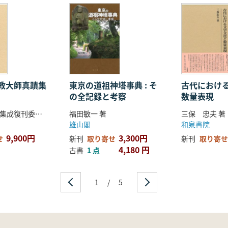
教大師真蹟集
東京の道祖神塔事典 : そ
古代におけ
の全記録と考察
数量表現
伝教大師真蹟集成復刊委員会 編集
福田敏一 著
三保 忠夫 著
雄山閣
和泉書院
9,900円
3,300円
せ
新刊
取り寄せ
新刊
取り寄せ
4,180 円
古書
1 点
開会奉告祭
1
/
5
閉会奉告祭