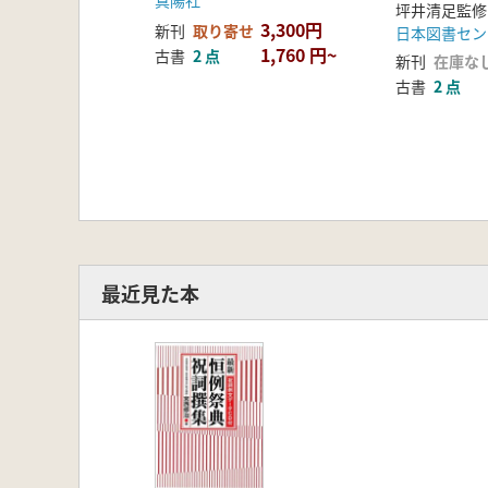
真陽社
坪井清足監修
八、慰 霊 祭
3,300円
新刊
取り寄せ
日本図書セン
43 山王祖霊祭
1,760 円~
古書
2 点
新刊
在庫な
九、日 供
古書
2 点
44 本社日供
45 本社日供 辞別 神符御魂入
46 本社日供 辞別 命名(選名)
47 末社日供
48 夢御殿日供
十、内陣神楽
49 祈年祭内陣神楽
最近見た本
資料 例祭祝詞 東京・七社神社
楽しく悩む ――あとがきに代えて
参考文献一覧