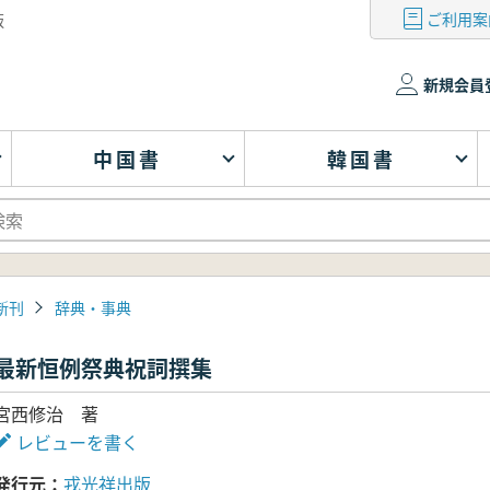
ご利用案
版
新規会員
中国書
韓国書
新刊
辞典・事典
最新恒例祭典祝詞撰集
宮西修治 著
レビューを書く
発行元
戎光祥出版