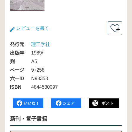
レビューを書く
＋
発行元
理工学社
出版年
1989/
判
A5
ページ
9+258
六一ID
N98358
ISBN
4844530097
新刊・電子書籍