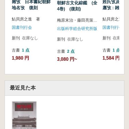
雜攷 日本書紀朝鮮
姓氏攷及族制
朝鮮古文化綜鑑 (全
地名攷 復刻
廛攷 : 雑攷 
4巻) (復刻)
鮎貝房之進 著
鮎貝房之進 
梅原末治・藤田亮策編著
国書刊行会
国書刊行会
出版科学総合研究所版
新刊
在庫なし
新刊
在庫なし
新刊
在庫なし
古書
1 点
古書
1 点
古書
2 点
1,980 円
1,584 円
3,080 円~
最近見た本