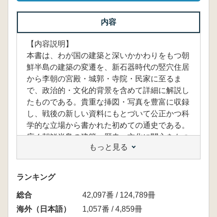
内容
【内容説明】
本書は、わが国の建築と深いかかわりをもつ朝
鮮半島の建築の変遷を、新石器時代の竪穴住居
から李朝の宮殿・城郭・寺院・民家に至るま
で、政治的・文化的背景を含めて詳細に解説し
たものである。貴重な挿図・写真を豊富に収録
し、戦後の新しい資料にもとづいて公正かつ科
学的な立場から書かれた初めての通史である。
広く朝鮮半島の建築・歴史・文化に関心をもつ
もっと見る
方々の参考書に好適。
【目次】
ランキング
1 朝鮮半島の先史・古代住居
総合
2 高句麗・百済・新羅—三国の建築
42,097番 / 124,789冊
3 古代建築の開花—統一新羅の建築
海外（日本語）
1,057番 / 4,859冊