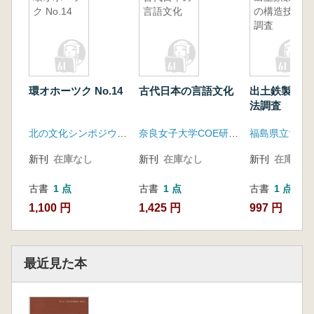
ク No.14
言語文化
の構造技法
調査
環オホーツク No.14
古代日本の言語文化
出土鉄製品の
法調査
北の文化シンポジウム実行委員会
奈良女子大学COE研究室
福島県立博物
新刊
在庫なし
新刊
在庫なし
新刊
在庫なし
古書
1 点
古書
1 点
古書
1 点
1,100 円
1,425 円
997 円
最近見た本