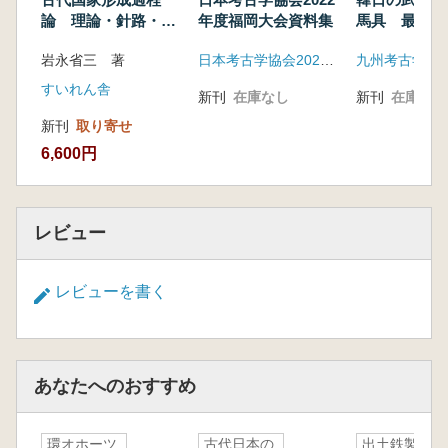
論 理論・針路・考
年度福岡大会資料集
馬具 最新発
古学
資料で見た交
岩永省三 著
日本考古学協会2022年度福岡大会実行委員会
すいれん舎
新刊
在庫なし
新刊
在庫なし
新刊
取り寄せ
6,600円
レビュー
レビューを書く
あなたへのおすすめ
環オホーツ
古代日本の
出土鉄製品