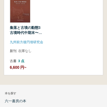
集落と古墳の動態3
古墳時代中期末〜古
墳時代後期
九州前方後円墳研究会
新刊
在庫なし
古書
3 点
6,600 円~
本を探す
六一書房の本