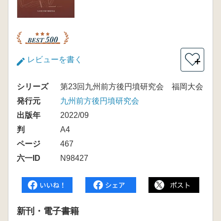
レビューを書く
＋
シリーズ
第23回九州前方後円墳研究会 福岡大会
発行元
九州前方後円墳研究会
出版年
2022/09
判
A4
ページ
467
六一ID
N98427
新刊・電子書籍