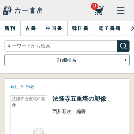
0
新刊
古書
中国書
韓国書
電子書籍
詳細検索
新刊
宗教
法隆寺五重塔の塑像
法隆寺五重塔の塑
像
西川新次 編著