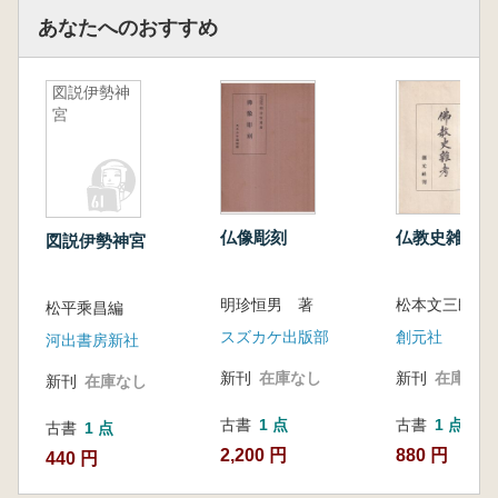
あなたへのおすすめ
図説伊勢神
宮
仏像彫刻
仏教史雑考
図説伊勢神宮
明珍恒男 著
松本文三郎 
松平乘昌編
スズカケ出版部
創元社
河出書房新社
新刊
在庫なし
新刊
在庫なし
新刊
在庫なし
古書
1 点
古書
1 点
古書
1 点
2,200 円
880 円
440 円