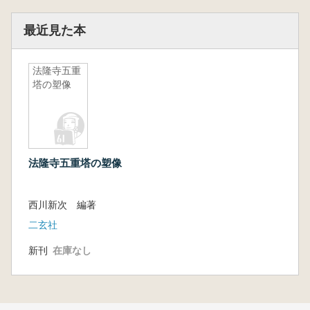
最近見た本
法隆寺五重
塔の塑像
法隆寺五重塔の塑像
西川新次 編著
二玄社
新刊
在庫なし