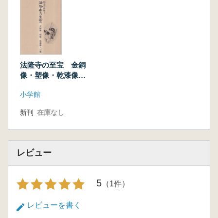
法隆寺の至宝 金銅
像・塑像・乾漆像・
石像
小学館
新刊
在庫なし
レビュー
5
（1件）
レビューを書く