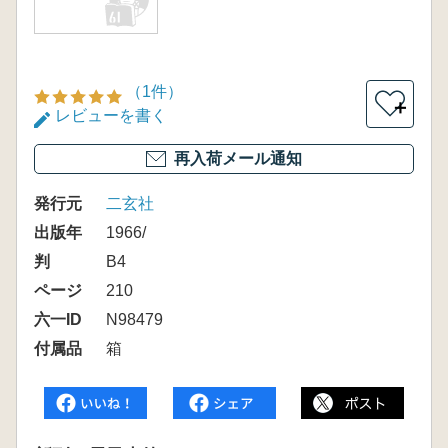
（1件）
＋
レビューを書く
再入荷メール通知
発行元
二玄社
出版年
1966/
判
B4
ページ
210
六一ID
N98479
付属品
箱