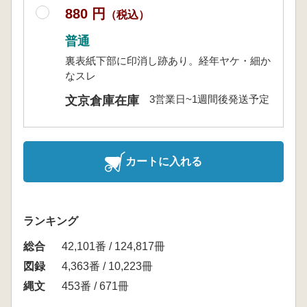
880 円
（税込）
普通
裏表紙下部に印消し跡あり。経年ヤケ・細か
なスレ
3営業日~1週間後発送予定
文京倉庫在庫
カートに入れる
ランキング
総合
42,101番 / 124,817冊
図録
4,363番 / 10,223冊
縄文
453番 / 671冊