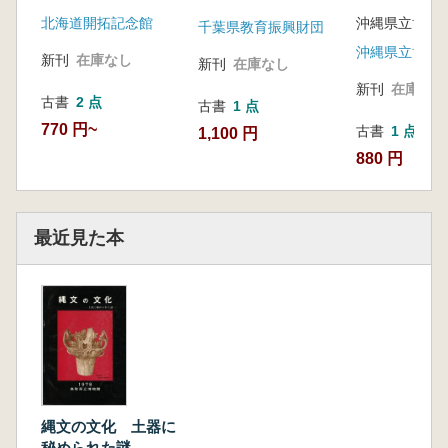
北海道の歴史
北海道開拓記念館
千葉県教育振興財団
新刊
在庫なし
新刊
在庫なし
新刊
在庫なし
古書
2 点
古書
1 点
770 円~
古書
1 点
1,100 円
880 円
最近見た本
縄文の文化 土器に
秘められた謎