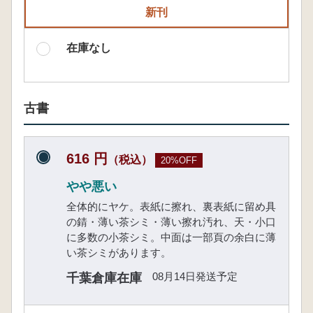
新刊
在庫なし
古書
616 円
（税込）
20%OFF
やや悪い
全体的にヤケ。表紙に擦れ、裏表紙に留め具
の錆・薄い茶シミ・薄い擦れ汚れ、天・小口
に多数の小茶シミ。中面は一部頁の余白に薄
い茶シミがあります。
08月14日発送予定
千葉倉庫在庫