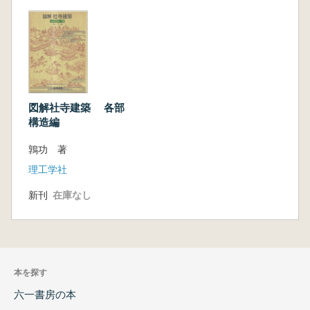
図解社寺建築 各部
構造編
鶉功 著
理工学社
新刊
在庫なし
本を探す
六一書房の本