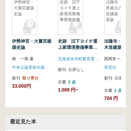
伊勢神宮・
史跡 旧下
法隆寺 : 世
大嘗宮建築
ヨイチ運上
界最古の木
史論
家環境整備
造建築 新
事業報告書
装版
伊勢神宮・大嘗宮建
史跡 旧下ヨイチ運
法隆寺 : 世
築史論
上家環境整備事業報
木造建築 新
告書
林 一馬 著
北海道余市町教育委員会
中央公論美術出版
草思社
新刊
在庫なし
新刊
取り寄せ
新刊
在庫なし
古書
2 点
33,000円
1,069 円~
古書
1 点
704 円
最近見た本