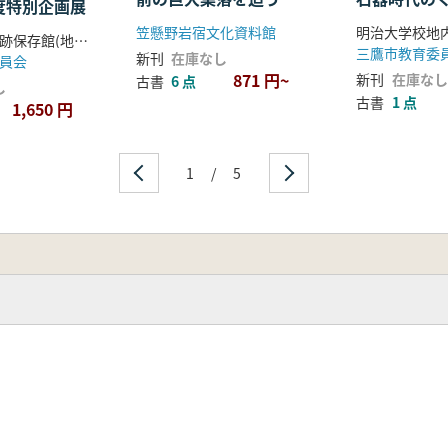
年度特別企画展
笠懸野岩宿文化資料館
仙台市富沢遺跡保存館(地底の森ミュージアム)編
新刊
在庫なし
員会
871 円~
新刊
在庫なし
古書
6 点
し
古書
1 点
1,650 円
1
/
5