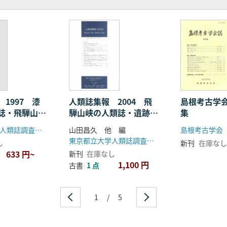
1997 漆
人類誌集報 2004 飛
島根考古学会
誌・飛騨山峡
騨山峡の人類誌・遺跡資
集
料の人類誌
東京都立大学人類誌調査グループ
山田昌久 他 編
島根考古学会
東京都立大学人類誌調査グループ
し
新刊
在庫なし
633 円~
新刊
在庫なし
1,100 円
古書
1 点
1
/
5