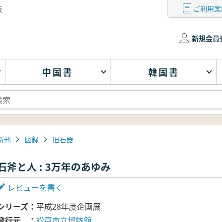
ご利用案
版
新規会員
中国書
韓国書
新刊
図録
旧石器
石斧と人 : 3万年のあゆみ
レビューを書く
シリーズ
平成28年度企画展
発行元
松戸市立博物館