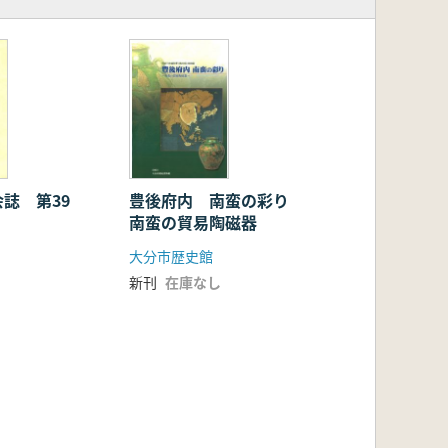
誌 第39
豊後府内 南蛮の彩り
南蛮の貿易陶磁器
大分市歴史館
新刊
在庫なし