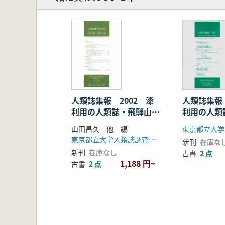
人類誌集報 2002 漆
人類誌集報 
利用の人類誌・飛騨山峡
利用の人類
の人類誌・水利用の人類
の人類誌
山田昌久 他 編
誌・遺跡資料の人類誌
東京都立大学人類誌調査グループ
新刊
在庫な
新刊
在庫なし
古書
2 点
1,188 円~
古書
2 点