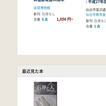
: 平成27
岩宿博物館
新刊
在庫なし
仙台市教育委
1,056 円~
古書
6 点
新刊
在庫な
古書
1 点
最近見た本