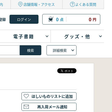
内
店舗情報・アクセス
よくある質問
0
0
登録
点
円
電子書籍
グッズ・他
詳細検索
ほしいものリストに追加
再入荷メール通知