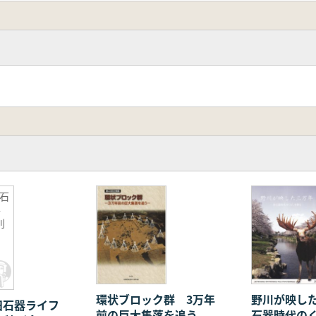
石
平
別
環状ブロック群 3万年
野川が映した
旧石器ライフ
前の巨大集落を追う
石器時代の