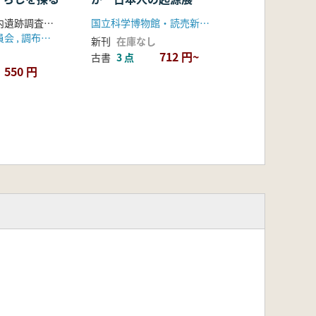
明治大学校地内遺跡調査団 編
国立科学博物館・読売新聞社
三鷹市教育委員会 , 調布市教育委員会
新刊
在庫なし
712 円~
古書
3 点
550 円