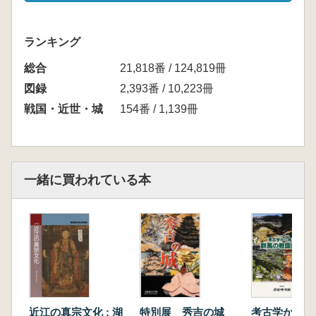
ランキング
総合
21,818番 / 124,819冊
図録
2,393番 / 10,223冊
戦国・近世・城
154番 / 1,139冊
一緒に買われている本
近江の真宗文化 : 湖
特別展 秀吉の城
考古学から見