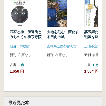
武家と禅 伊達氏と
大地を刻む 変化す
婆裟羅たちの武
みちのくの禅宗寺院
る日向の城
戦国を駆け抜
将達の甲冑と
仙台市博物館
宮崎県立西都原考古博物館
土浦市立博物
新刊
在庫なし
新刊
在庫なし
新刊
在庫なし
古書
1 点
古書
1 点
1,650 円
1,584 円
最近見た本