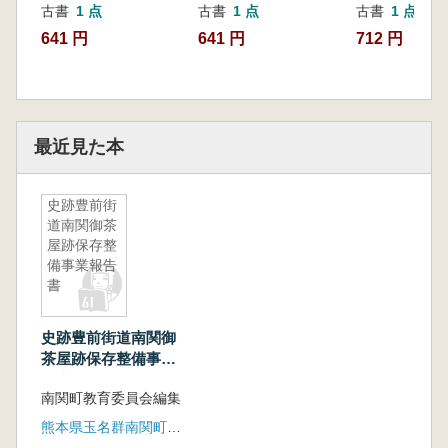
古書
1 点
古書
1 点
古書
1 点
641 円
641 円
712 円
最近見た本
史跡豊前街
道南関御茶
屋跡保存整
備事業報告
書
史跡豊前街道南関御
茶屋跡保存整備事業
報告書
南関町教育委員会編集
熊本県玉名群南関町教育委員会