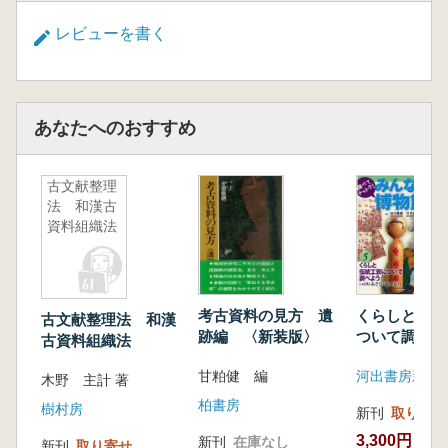
レビューを書く
あなたへのおすすめ
古文献整理
法 和漢古
資料組織法
考古資料の見方 遺
くらしと伝統
古文献整理法 和漢
跡編 〈新装版〉
ついて調べよ
古資料組織法
のり・あそび
甘粕健 編
河出書房新社
づくり
木野 主計 著
柏書房
樹村房
新刊
取り寄せ
3,300円
新刊
在庫なし
新刊
取り寄せ