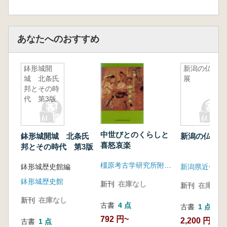
あなたへのおすすめ
鉢形城開
新潟の仏像
城 北条氏
展
邦とその時
代 第3版
中世びとのくらしと
鉢形城開城 北条氏
新潟の仏像展
喜怒哀楽
邦とその時代 第3版
橿原考古学研究所附属博物館
鉢形城歴史館編
新潟県近代美
鉢形城歴史館
新刊
在庫なし
新刊
在庫なし
新刊
在庫なし
古書
4 点
古書
1 点
792 円~
2,200 円
古書
1 点