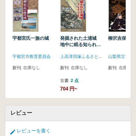
宇都宮氏一族の城
発掘された土浦城
柳沢吉保と甲
地中に眠る知られざ
る歴史
宇都宮市教育委員会
上高津貝塚ふるさと歴史の広場
山梨県立博物
新刊
在庫なし
新刊
在庫なし
新刊
在庫なし
古書
2 点
704 円~
レビュー
レビューを書く