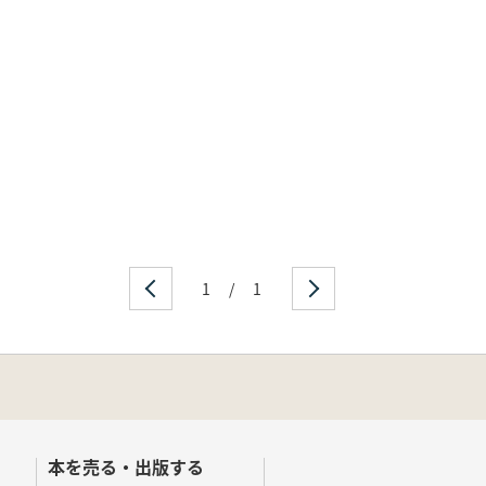
1
/
1
本を売る・出版する