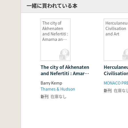
一緒に買われている本
The city of
Herculane
Akhenaten
Civilisation
and Nefertiti :
and Art
Amarna and
its people
The city of Akhenaten
Herculane
and Nefertiti : Amarna
Civilisatio
and its people
Barry Kemp
MONACO PR
Thames & Hudson
新刊
在庫な
新刊
在庫なし