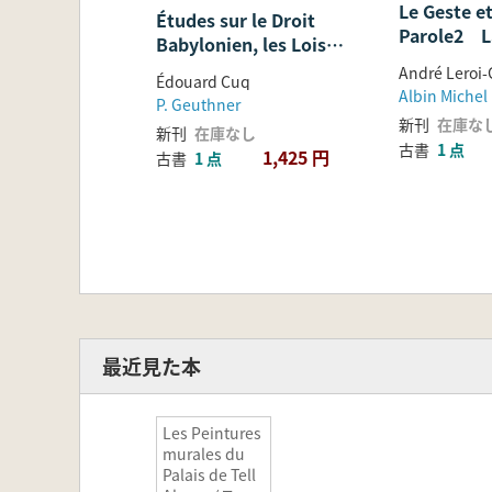
Le Geste et
Études sur le Droit
Parole2 L
Babylonien, les Lois
et Les Ryt
Assyriennes et les Lois
André Leroi
Édouard Cuq
Hittites
Albin Michel
P. Geuthner
新刊
在庫な
新刊
在庫なし
古書
1 点
1,425 円
古書
1 点
最近見た本
Les Peintures
murales du
Palais de Tell