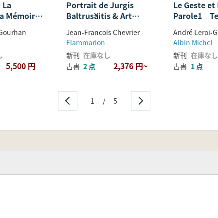
 La
Portrait de Jurgis
Le Geste et
a Mémoire
Baltrušaitis & Art
Parole1 Te
hmes
Sumérien, Art Roman
Langage
-Gourhan
Jean-Francois Chevrier
André Leroi-
Flammarion
Albin Michel
し
新刊
在庫なし
新刊
在庫なし
5,500 円
2,376 円~
古書
2 点
古書
1 点
1
/
5