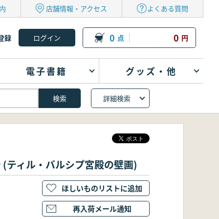
内
店舗情報・アクセス
よくある質問
0
0
登録
点
円
電子書籍
グッズ・他
詳細検索
ll Ahmar (ティル・バルシプ宮殿の壁画)
ほしいものリストに追加
再入荷メール通知