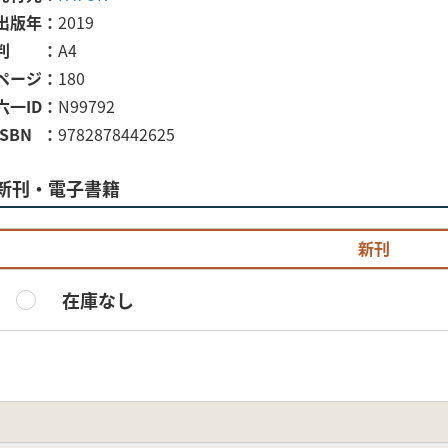
出版年
2019
判
A4
ページ
180
六一ID
N99792
ISBN
9782878442625
新刊・電子書籍
新刊
在庫なし