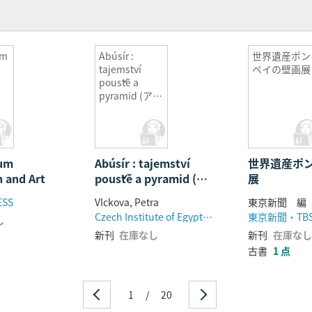
um
Abúsír :
世界遺産ポン
tajemství
ペイの壁画展
pouště a
pyramid (アブ
シール: 砂漠と
ピラミッドの
秘密)
um
Abúsír : tajemství
世界遺産ポ
n and Art
pouště a pyramid (ア
展
ブシール: 砂漠とピラミ
ESS
Vlckova, Petra
東京新聞 編
ッドの秘密)
Czech Institute of Egyptology
し
新刊
在庫なし
新刊
在庫なし
古書
1 点
1
/
20