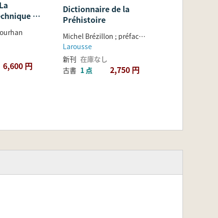
 La
Dictionnaire de la
chnique et
Préhistoire
Gourhan
Michel Brézillon ; préface de André Leroi-Gourhan
Larousse
新刊
在庫なし
6,600 円
2,750 円
古書
1 点