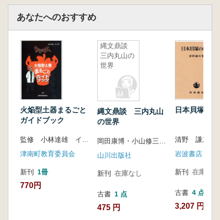
あなたへのおすすめ
縄文鼎談
三内丸山の
世界
火焔型土器まるごと
日本貝塚の研
縄文鼎談 三内丸山
ガイドブック
の世界
監修 小林達雄 イラスト・構成 さかいひろこ
清野 謙次 著
岡田康博・小山修三 編
津南町教育委員会
岩波書店
山川出版社
新刊
1冊
新刊
在庫なし
新刊
在庫なし
770円
古書
4 点
古書
1 点
3,207 円~
475 円