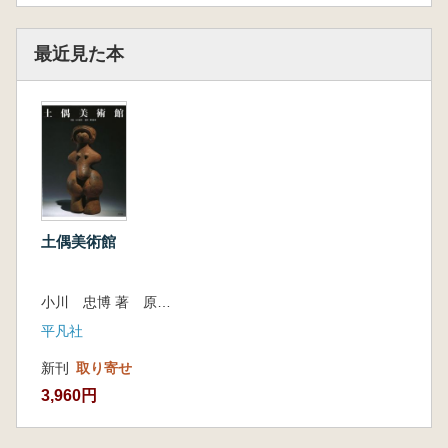
最近見た本
土偶美術館
小川 忠博 著 原田 昌幸 監修
平凡社
新刊
取り寄せ
3,960円