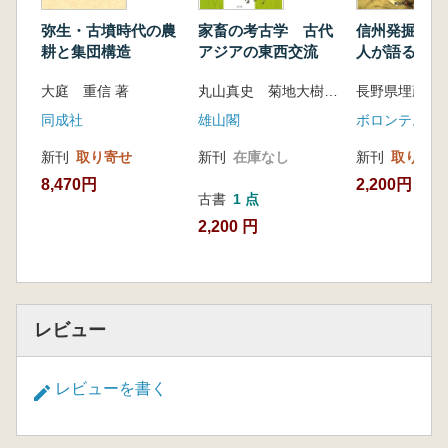
弥生・古墳時代の農
家畜の考古学 古代
信州発掘奮戦
耕と集団構造
アジアの東西交流
人が語る遺跡
40年
大庭 重信 著
丸山真史 菊地大樹 編
同成社
雄山閣
ボロンテ。
新刊
取り寄せ
新刊
在庫なし
新刊
取り寄せ
8,470円
2,200円
古書
1 点
2,200 円
レビュー
レビューを書く