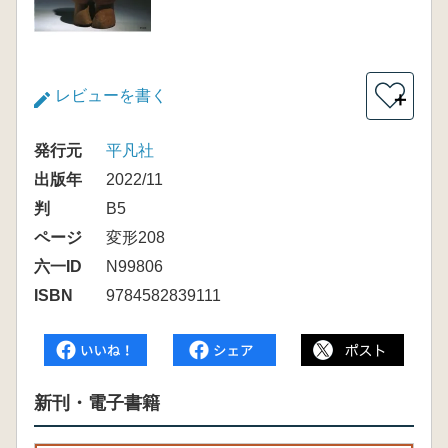
レビューを書く
＋
発行元
平凡社
出版年
2022/11
判
B5
ページ
変形208
六一ID
N99806
ISBN
9784582839111
新刊・電子書籍