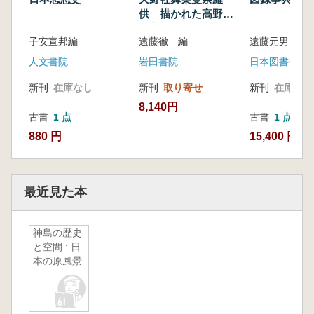
供 描かれた高野山
鎮守社丹生郡比売神
子安宣邦編
遠藤徹 編
遠藤元男 著
社遷宮の法楽
人文書院
岩田書院
日本図書セン
新刊
在庫なし
新刊
取り寄せ
新刊
在庫なし
8,140円
古書
1 点
古書
1 点
880 円
15,400 円
最近見た本
神島の歴史
と空間 : 日
本の原風景