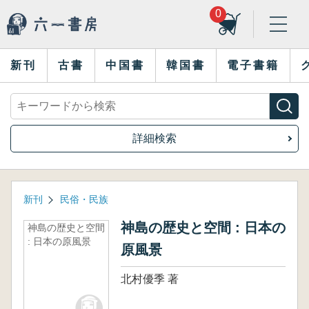
0
新刊
古書
中国書
韓国書
電子書籍
詳細検索
新刊
民俗・民族
神島の歴史と空間 : 日本の
神島の歴史と空間
: 日本の原風景
原風景
北村優季 著