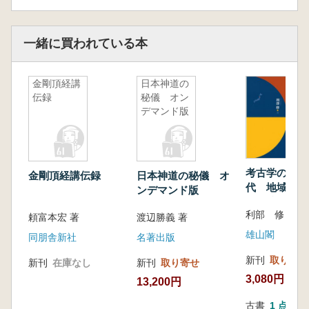
一緒に買われている本
金剛頂経講
日本神道の
伝録
秘儀 オン
デマンド版
考古学の成果
金剛頂経講伝録
日本神道の秘儀 オ
代 地域・列
ンデマンド版
争遺跡
利部 修 著
頼富本宏 著
渡辺勝義 著
雄山閣
同朋舎新社
名著出版
新刊
取り寄せ
新刊
在庫なし
新刊
取り寄せ
3,080円
13,200円
古書
1 点