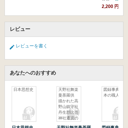
2,200 円
レビュー
レビューを書く
あなたへのおすすめ
日本思想史
天野社舞楽
図録事典日
曼荼羅供
本の職人
描かれた高
野山鎮守社
丹生郡比売
神社遷宮の
法楽
日本思想史
天野社舞楽曼荼羅
図録事典日本