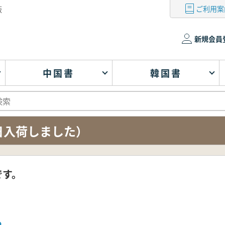
ご利用案
版
新規会員
中国書
韓国書
日入荷しました）
です。
ら