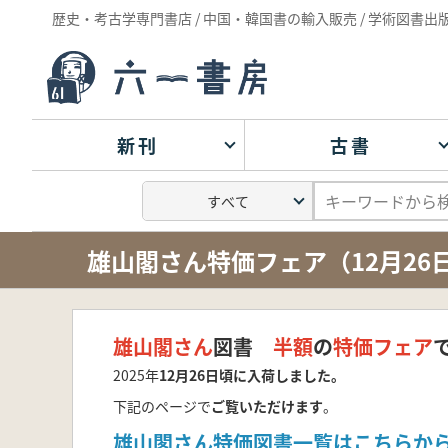
歴史・考古学専門書店 / 中国・韓国書の輸入販売 / 学術図書出
新刊
古書
雄山閣さん特価フェア（12月26
雄山閣さん
図書
半額
の
特価フェア
2025年
12月26日頃に入荷しました。
下記のページで
ご覧いただけます
。
雄山閣さん特価図書一覧はこちらか