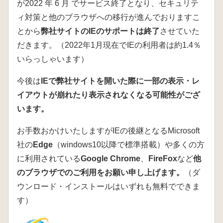
が2022 年 6 月 でサービス終了となり、セキュリテ
ィ対策と他のブラウザへの移行が進んでおりますこ
とから
弊社サイトのIEのサポートは終了
させていた
だきます。（2022年1月現在でIEの利用者は約1.4％
いらっしゃいます）
今後は
IEで弊社サイトを開いた際に一部の表示・レ
イアウトが崩れたり表示されなくなる可能性がござ
います。
お手数おかけいたしますがIEの後継となるMicrosoft
社の
Edge
（windows10以降で標準搭載）や多くの方
に利用されている
Google Chrome
、
FireFox
など
他
のブラウザでのご利用をお願い申し上げます。
（ダ
ウンロード・インストールはいずれも無料でできま
す）