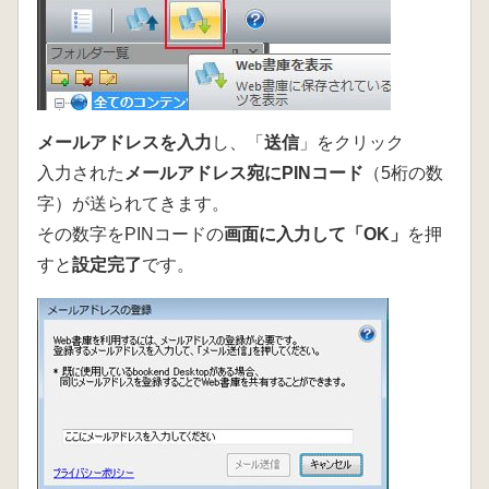
メールアドレスを入力
し、「
送信
」をクリック
入力された
メールアドレス宛にPINコード
（5桁の数
字）が送られてきます。
その数字をPINコードの
画面に入力して「OK」
を押
すと
設定完了
です。