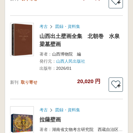
＋
考古
図録・資料集
山西出土壁画全集 北朝巻 水泉
梁墓壁画
著者：
山西博物院 編
発行元：
山西人民出版社
出版年：
2026/01
20,020 円
新刊
取り寄せ
＋
考古
図録・資料集
拉薩壁画
著者：
湖南省文物考古研究院 西蔵自治区文物保護研究所 西蔵自治区拉薩市文物局