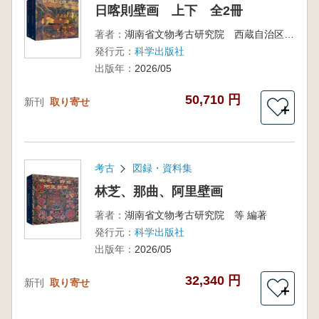
日喀則壁画 上下 全2冊
著者：
湖南省文物考古研究院 西蔵自治区文物保護研究所 西蔵自治区日喀則市文化局
発行元：
科学出版社
出版年：
2026/05
50,710 円
新刊
取り寄せ
＋
考古
図録・資料集
林芝、那曲、阿里壁画
著者：
湖南省文物考古研究院 等 編著
発行元：
科学出版社
出版年：
2026/05
32,340 円
新刊
取り寄せ
＋