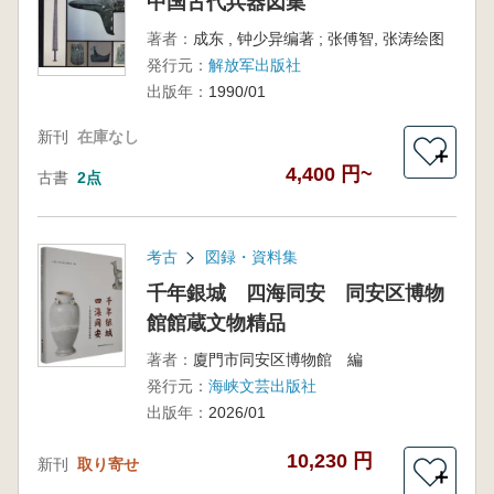
中国古代兵器図集
著者：
成东 , 钟少异编著 ; 张傅智, 张涛绘图
発行元：
解放军出版社
出版年：
1990/01
新刊
在庫なし
＋
4,400 円~
古書
2点
考古
図録・資料集
千年銀城 四海同安 同安区博物
館館蔵文物精品
著者：
廈門市同安区博物館 編
発行元：
海峡文芸出版社
出版年：
2026/01
10,230 円
新刊
取り寄せ
＋