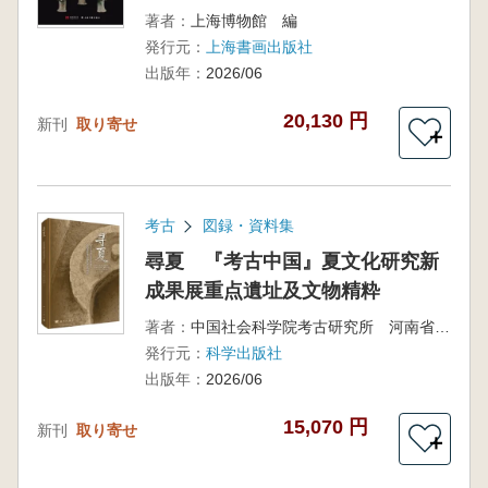
著者：
上海博物館 編
発行元：
上海書画出版社
出版年：
2026/06
20,130 円
新刊
取り寄せ
＋
考古
図録・資料集
尋夏 『考古中国』夏文化研究新
成果展重点遺址及文物精粋
著者：
中国社会科学院考古研究所 河南省文物考古研究院 二里頭夏都遺址博物館 編
発行元：
科学出版社
出版年：
2026/06
15,070 円
新刊
取り寄せ
＋