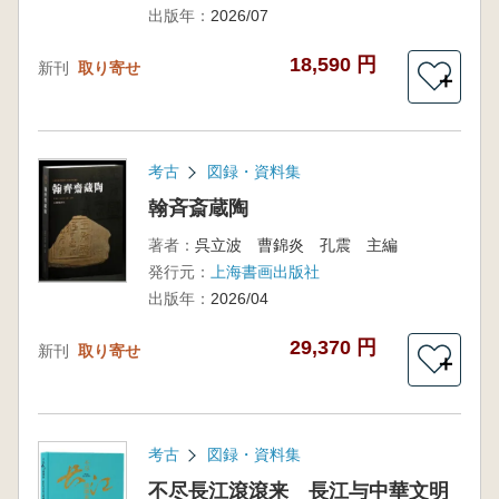
出版年：
2026/07
18,590 円
新刊
取り寄せ
＋
考古
図録・資料集
翰斉斎蔵陶
著者：
呉立波 曹錦炎 孔震 主編
発行元：
上海書画出版社
出版年：
2026/04
29,370 円
新刊
取り寄せ
＋
考古
図録・資料集
不尽長江滾滾来 長江与中華文明