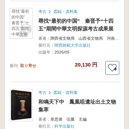
尋找“最初
考古
図録・資料集
的中国”
尋找“最初的中国” 秦晋予“十四
秦晋予“十
五”期間中華文明探源考古成果展
四五”期間
中華文明
著者：
陝西省文物局 山西省文物局 河南省文物局 編
探源考古
発行元：
陝西師範大学出版社
成果展
出版年：
2026/05
20,130 円
新刊
取り寄せ
＋
考古
図録・資料集
和鳴天下中 鳳凰咀遺址出土文物
集萃
著者：
単思偉 伍騰 主編
発行元：
科学出版社