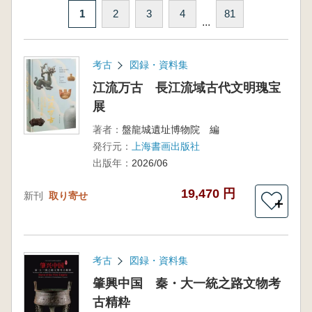
1
2
3
4
81
...
考古
図録・資料集
江流万古 長江流域古代文明瑰宝
展
著者：
盤龍城遺址博物院 編
発行元：
上海書画出版社
出版年：
2026/06
19,470 円
新刊
取り寄せ
＋
考古
図録・資料集
肇興中国 秦・大一統之路文物考
古精粋