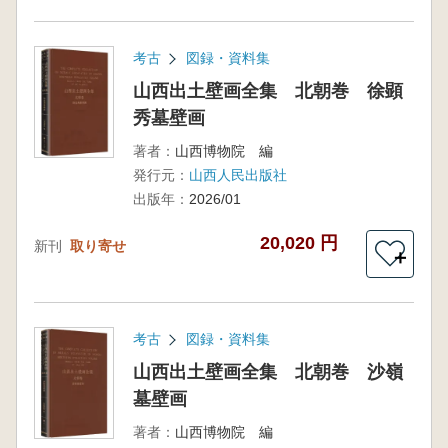
考古
図録・資料集
山西出土壁画全集 北朝巻 徐顕
秀墓壁画
著者：
山西博物院 編
発行元：
山西人民出版社
出版年：
2026/01
20,020 円
新刊
取り寄せ
＋
考古
図録・資料集
山西出土壁画全集 北朝巻 沙嶺
墓壁画
著者：
山西博物院 編