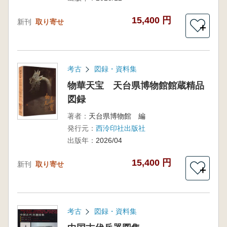
15,400 円
新刊
取り寄せ
＋
考古
図録・資料集
物華天宝 天台県博物館館蔵精品
図録
著者：
天台県博物館 編
発行元：
西泠印社出版社
出版年：
2026/04
15,400 円
新刊
取り寄せ
＋
考古
図録・資料集