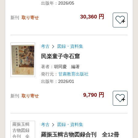
出版年：
2026/05
30,360 円
新刊
取り寄せ
＋
考古
図録・資料集
民楽童子寺石窟
著者：
胡同慶 編著
発行元：
甘粛教育出版社
出版年：
2026/01
9,790 円
新刊
取り寄せ
＋
羅振玉輯
考古
図録・資料集
古物図録
羅振玉輯古物図録合刊 全12冊
合刊 全