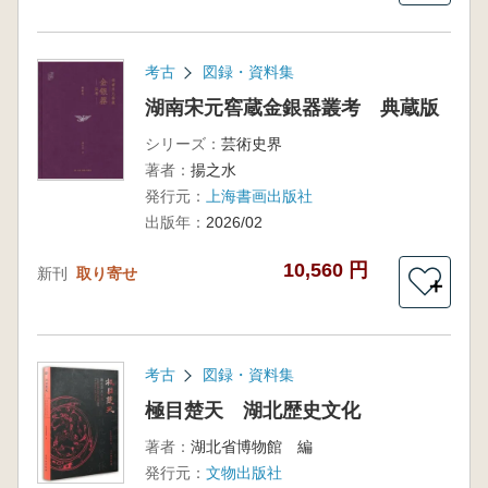
考古
図録・資料集
湖南宋元窖蔵金銀器叢考 典蔵版
シリーズ：
芸術史界
著者：
揚之水
発行元：
上海書画出版社
出版年：
2026/02
10,560 円
新刊
取り寄せ
＋
考古
図録・資料集
極目楚天 湖北歴史文化
著者：
湖北省博物館 編
発行元：
文物出版社