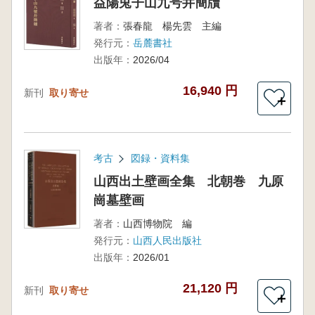
益陽兎子山九号井簡牘
著者：
張春龍 楊先雲 主編
発行元：
岳麓書社
出版年：
2026/04
16,940 円
新刊
取り寄せ
＋
考古
図録・資料集
山西出土壁画全集 北朝巻 九原
崗墓壁画
著者：
山西博物院 編
発行元：
山西人民出版社
出版年：
2026/01
21,120 円
新刊
取り寄せ
＋