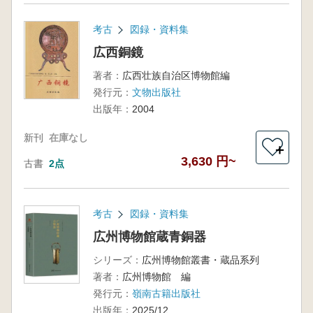
考古
図録・資料集
広西銅鏡
著者：
広西壮族自治区博物館編
発行元：
文物出版社
出版年：
2004
新刊
在庫なし
＋
3,630 円~
古書
2点
考古
図録・資料集
広州博物館蔵青銅器
シリーズ：
広州博物館叢書・蔵品系列
著者：
広州博物館 編
発行元：
嶺南古籍出版社
出版年：
2025/12