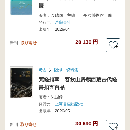
展
著者：
金瑞国 主編 長沙博物館 編
発行元：
岳麓書社
出版年：
2026/04
20,130 円
新刊
取り寄せ
＋
考古
図録・資料集
梵経扣萃 苕飲山房蔵西蔵古代経
書扣五百品
著者：
朱国偉
発行元：
上海書画出版社
出版年：
2026/05
30,690 円
新刊
取り寄せ
＋