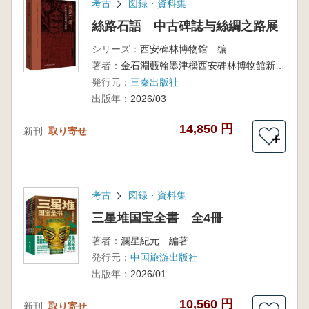
考古
図録・資料集
絲路石語 中古碑誌与絲綢之路展
シリーズ：
西安碑林博物馆 编
著者：
金石淵藪翰墨津樑西安碑林博物館新館基本陳列
発行元：
三秦出版社
出版年：
2026/03
14,850 円
新刊
取り寄せ
＋
考古
図録・資料集
三星堆国宝全書 全4冊
著者：
瀾星紀元 編著
発行元：
中国旅游出版社
出版年：
2026/01
10,560 円
新刊
取り寄せ