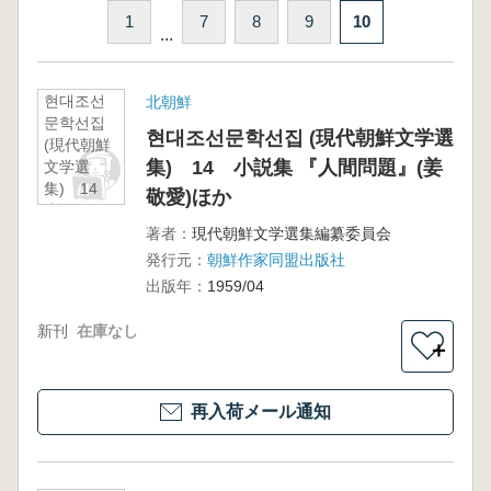
1
7
8
9
10
...
현대조선
北朝鮮
문학선집
현대조선문학선집 (現代朝鮮文学選
(現代朝鮮
集) 14 小説集 『人間問題』(姜
文学選
集) 14
敬愛)ほか
小説集
『人間問
著者：
現代朝鮮文学選集編纂委員会
題』(姜敬
発行元：
朝鮮作家同盟出版社
愛)ほか
出版年：
1959/04
新刊
在庫なし
＋
再入荷メール通知