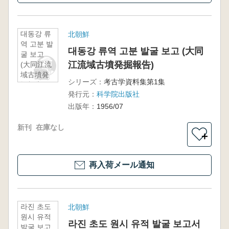
대동강 류
北朝鮮
역 고분 발
대동강 류역 고분 발굴 보고 (大同
굴 보고
江流域古墳発掘報告)
(大同江流
域古墳発
シリーズ：
考古学資料集第1集
掘報告)
発行元：
科学院出版社
出版年：
1956/07
新刊
在庫なし
＋
再入荷メール通知
라진 초도
北朝鮮
원시 유적
라진 초도 원시 유적 발굴 보고서
발굴 보고