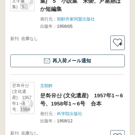
集) 5 小説集 宋榮、尹基鼎ほ
文学選
集) 5
か短編集
小説集
宋榮、尹
発行元：
朝鮮作家同盟出版社
基鼎ほか
出版年：
1958/05
短編集
新刊
在庫なし
＋
再入荷メール通知
문화유산
北朝鮮
(文化遺
문화유산 (文化遺産) 1957年1～6
産) 1957
号、1958年1～6号 合本
年1～6
号、1958
発行元：
科学院出版社
年1～6
出版年：
1958/12
号 合本
新刊
在庫なし