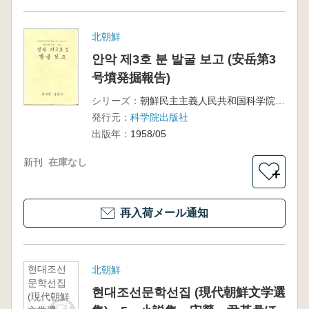
北朝鮮
안악 제3호 분 발굴 보고 (安岳第3
号墳発掘報告)
シリーズ：
朝鮮民主主義人民共和国科学院考古学及び民俗学研究所遺跡発掘報告第3集
発行元：
科学院出版社
出版年：
1958/05
新刊
在庫なし
＋
再入荷メール通知
현대조선
北朝鮮
문학선집
현대조선문학선집 (現代朝鮮文学選
(現代朝鮮