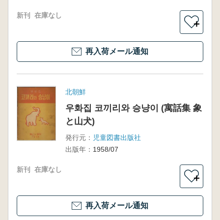
新刊
在庫なし
＋
再入荷メール通知
北朝鮮
우화집 코끼리와 승냥이 (寓話集 象
と山犬)
発行元：
児童図書出版社
出版年：
1958/07
新刊
在庫なし
＋
再入荷メール通知