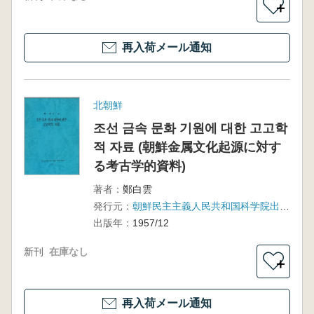
＋
再入荷メール通知
北朝鮮
조선 금속 문화 기원에 대한 고고학
적 자료 (朝鮮金属文化起源に対す
る考古学的資料)
著者：
鄭白雲
発行元：
朝鮮民主主義人民共和国科学院出版社
出版年：
1957/12
新刊
在庫なし
＋
再入荷メール通知