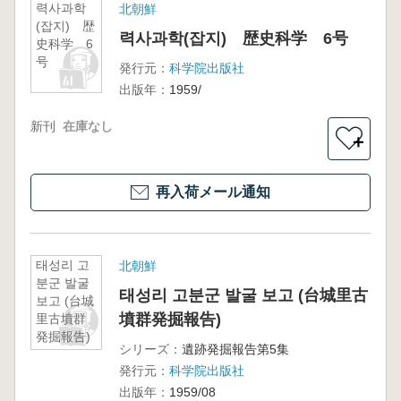
력사과학
北朝鮮
(잡지) 歴
력사과학(잡지) 歴史科学 6号
史科学 6
号
発行元：
科学院出版社
出版年：
1959/
新刊
在庫なし
＋
再入荷メール通知
태성리 고
北朝鮮
분군 발굴
태성리 고분군 발굴 보고 (台城里古
보고 (台城
墳群発掘報告)
里古墳群
発掘報告)
シリーズ：
遺跡発掘報告第5集
発行元：
科学院出版社
出版年：
1959/08