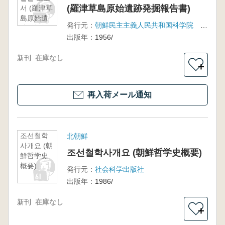
(羅津草島原始遺跡発掘報告書)
서 (羅津草
島原始遺
発行元：
朝鮮民主主義人民共和国科学院 考古学及び民俗学研究所
跡発掘報
出版年：
1956/
告書)
新刊
在庫なし
＋
再入荷メール通知
조선철학
北朝鮮
사개요 (朝
조선철학사개요 (朝鮮哲学史概要)
鮮哲学史
概要)
発行元：
社会科学出版社
出版年：
1986/
新刊
在庫なし
＋