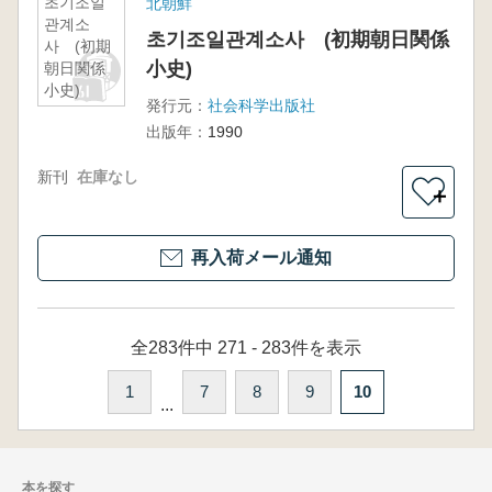
초기조일
北朝鮮
관계소
초기조일관계소사 (初期朝日関係
사 (初期
小史)
朝日関係
小史)
発行元：
社会科学出版社
出版年：
1990
新刊
在庫なし
＋
再入荷メール通知
全283件中 271 - 283件を表示
1
7
8
9
10
...
本を探す