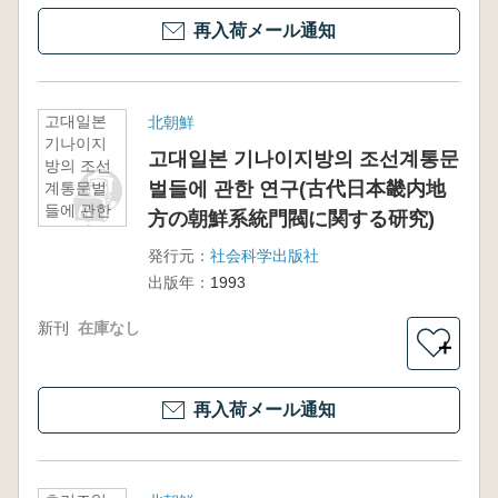
再入荷メール通知
고대일본
北朝鮮
기나이지
고대일본 기나이지방의 조선계통문
방의 조선
벌들에 관한 연구(古代日本畿内地
계통문벌
들에 관한
方の朝鮮系統門閥に関する研究)
연구(古代
日本畿内
発行元：
社会科学出版社
地方の朝
出版年：
1993
鮮系統門
閥に関す
新刊
在庫なし
る研究)
＋
再入荷メール通知