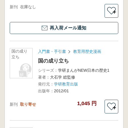
新刊
在庫なし
＋
再入荷メール通知
国の成り
入門書・手引書
教育用歴史漫画
立ち
国の成り立ち
シリーズ：
学研まんがNEW日本の歴史1
著者：
大石学 総監修
発行元：
学研教育出版
出版年：
2012/01
1,045 円
新刊
取り寄せ
＋