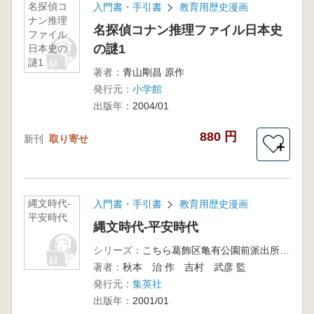
名探偵コ
入門書・手引書
教育用歴史漫画
ナン推理
名探偵コナン推理ファイル日本史
ファイル
の謎1
日本史の
謎1
著者：
青山剛昌 原作
発行元：
小学館
出版年：
2004/01
880 円
新刊
取り寄せ
＋
縄文時代-
入門書・手引書
教育用歴史漫画
平安時代
縄文時代-平安時代
シリーズ：
こちら葛飾区亀有公園前派出所両さんの日本史大達人1
著者：
秋本 治 作 吉村 武彦 監
発行元：
集英社
出版年：
2001/01