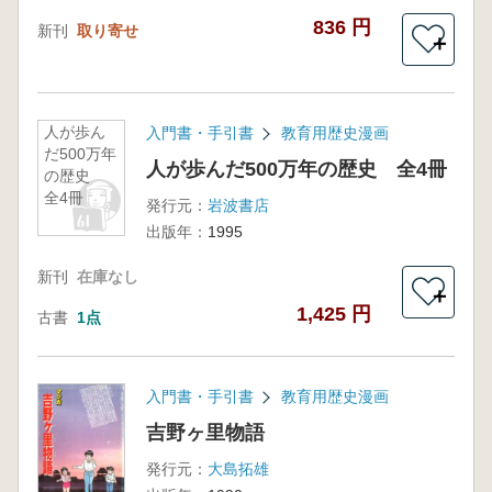
836 円
新刊
取り寄せ
＋
人が歩ん
入門書・手引書
教育用歴史漫画
だ500万年
人が歩んだ500万年の歴史 全4冊
の歴史
全4冊
発行元：
岩波書店
出版年：
1995
新刊
在庫なし
＋
1,425 円
古書
1点
入門書・手引書
教育用歴史漫画
吉野ヶ里物語
発行元：
大島拓雄