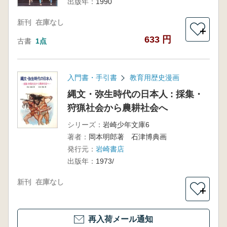
出版年：
1990
新刊
在庫なし
＋
633 円
古書
1点
入門書・手引書
教育用歴史漫画
縄文・弥生時代の日本人 : 採集・
狩猟社会から農耕社会へ
シリーズ：
岩崎少年文庫6
著者：
岡本明郎著 石津博典画
発行元：
岩崎書店
出版年：
1973/
新刊
在庫なし
＋
再入荷メール通知