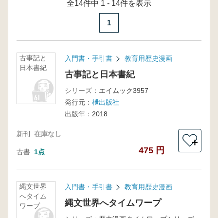
全14件中 1 - 14件を表示
1
古事記と
入門書・手引書
教育用歴史漫画
日本書紀
古事記と日本書紀
シリーズ：
エイムック3957
発行元：
枻出版社
出版年：
2018
新刊
在庫なし
＋
475 円
古書
1点
縄文世界
入門書・手引書
教育用歴史漫画
へタイム
縄文世界へタイムワープ
ワープ