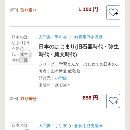
1,100 円
新刊
取り寄せ
＋
日本のは
入門書・手引書
教育用歴史漫画
じまり(旧
日本のはじまり(旧石器時代・弥生
石器時
時代・縄文時代)
代・弥生
時代・縄
シリーズ：
学習まんが はじめての日本の歴史1
文時代)
著者：
山本博文 総監修
発行元：
小学館
出版年：
2015/04
858 円
新刊
取り寄せ
＋
日本のは
入門書・手引書
教育用歴史漫画