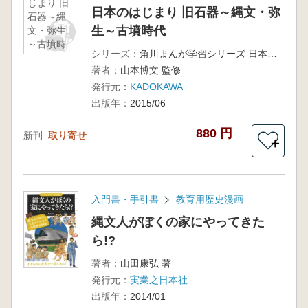
じまり 旧
日本のはじまり 旧石器～縄文・弥
石器～縄
生～古墳時代
文・弥生
～古墳時
シリーズ：
角川まんが学習シリーズ 日本の歴史 1
代
著者：
山本博文 監修
発行元：
KADOKAWA
出版年：
2015/06
880 円
新刊
取り寄せ
＋
入門書・手引書
教育用歴史漫画
縄文人がぼくの家にやってきた
ら!?
著者：
山田康弘 著
発行元：
実業之日本社
出版年：
2014/01