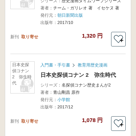
シリーズ：
歴史漫画タイムワープシリーズ
著者：
チーム・ガリレオ 著 イセケヌ 著
発行元：
朝日新聞出版
出版年：
2017/10
1,320 円
新刊
取り寄せ
＋
日本史探
入門書・手引書
教育用歴史漫画
偵コナン
日本史探偵コナン 2 弥生時代
2 弥生時
代
シリーズ：
名探偵コナン歴史まんが2
著者：
青山剛昌 原作
発行元：
小学館
出版年：
2017/12
1,078 円
新刊
取り寄せ
＋