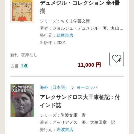
デュメジル・コレクション 全4冊
揃
シリーズ：
ちくま学芸文庫
著者：
ジョルジュ・デュメジル 著、丸山静, 前田耕作 編
発行元：
筑摩書房
出版年：
2001
新刊
在庫なし
＋
11,000 円
古書
1点
海外（日本語）
ヨーロッパ
アレクサンドロス大王東征記 : 付
インド誌
シリーズ：
岩波文庫 青
著者：
アッリアノス 著、大牟田章 訳
発行元：
岩波書店