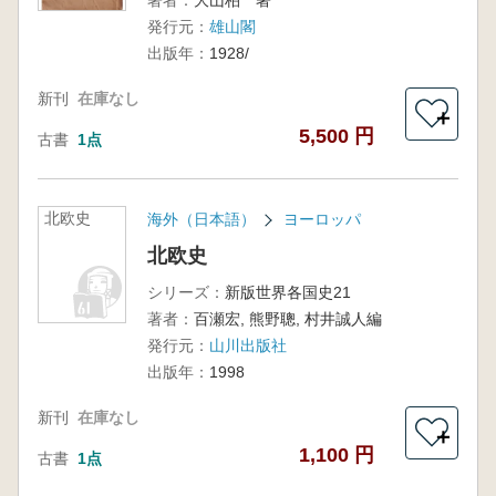
著者：
大山柏 著
発行元：
雄山閣
出版年：
1928/
新刊
在庫なし
＋
5,500 円
古書
1点
北欧史
海外（日本語）
ヨーロッパ
北欧史
シリーズ：
新版世界各国史21
著者：
百瀬宏, 熊野聰, 村井誠人編
発行元：
山川出版社
出版年：
1998
新刊
在庫なし
＋
1,100 円
古書
1点