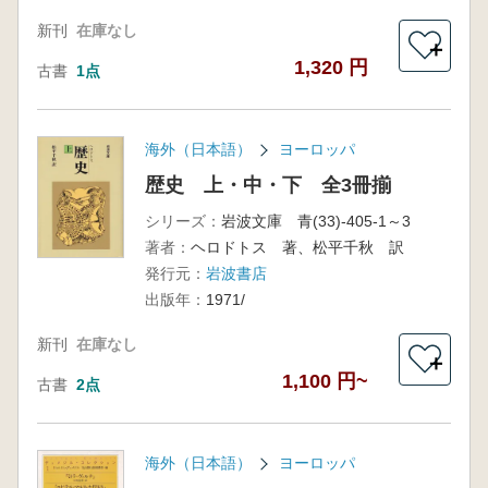
新刊
在庫なし
＋
1,320 円
古書
1点
海外（日本語）
ヨーロッパ
歴史 上・中・下 全3冊揃
シリーズ：
岩波文庫 青(33)-405-1～3
著者：
ヘロドトス 著、松平千秋 訳
発行元：
岩波書店
出版年：
1971/
新刊
在庫なし
＋
1,100 円~
古書
2点
海外（日本語）
ヨーロッパ