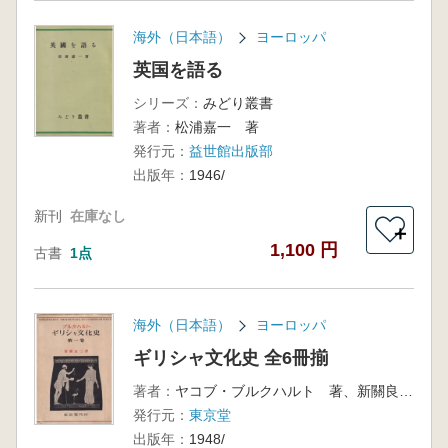
海外（日本語）
ヨーロッパ
英国を語る
シリーズ：
みどり叢書
著者：
松浦嘉一 著
発行元：
益世館出版部
出版年：
1946/
新刊
在庫なし
＋
1,100 円
古書
1点
海外（日本語）
ヨーロッパ
ギリシャ文化史 全6冊揃
著者：
ヤコブ・ブルクハルト 著、新關良三 訳
発行元：
東京堂
出版年：
1948/