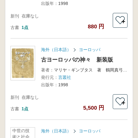
出版年：
1998
新刊
在庫なし
＋
880 円
古書
1点
海外（日本語）
ヨーロッパ
古ヨーロッパの神々 新装版
著者：
マリヤ・ギンブタス 著 鶴岡真弓 訳
発行元：
言叢社
出版年：
1998
新刊
在庫なし
＋
5,500 円
古書
1点
中世の技
海外（日本語）
ヨーロッパ
術と社会