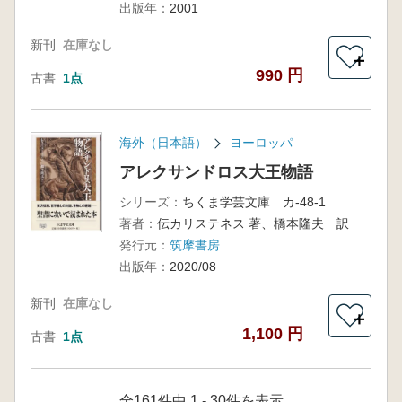
出版年：
2001
新刊
在庫なし
＋
990 円
古書
1点
海外（日本語）
ヨーロッパ
アレクサンドロス大王物語
シリーズ：
ちくま学芸文庫 カ-48-1
著者：
伝カリステネス 著、橋本隆夫 訳
発行元：
筑摩書房
出版年：
2020/08
新刊
在庫なし
＋
1,100 円
古書
1点
全161件中 1 - 30件を表示