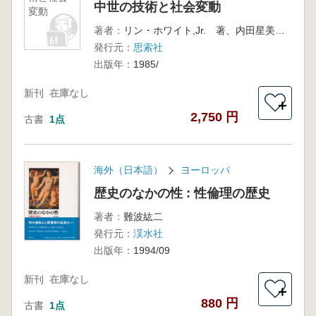
中世の技術と社会変動
変動
著者：
リン・ホワイト,Jr. 著、内田星美 訳
発行元：
思索社
出版年：
1985/
新刊
在庫なし
＋
2,750 円
古書
1点
海外（日本語）
ヨーロッパ
歴史のなかの性 : 性倫理の歴史
著者：
難波紘二
発行元：
渓水社
出版年：
1994/09
新刊
在庫なし
＋
880 円
古書
1点