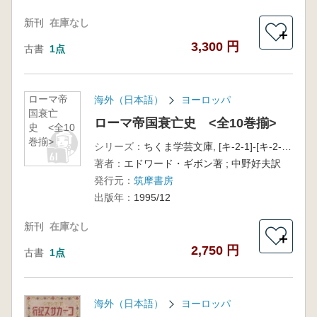
新刊
在庫なし
＋
3,300 円
古書
1点
ローマ帝
海外（日本語）
ヨーロッパ
国衰亡
ローマ帝国衰亡史 <全10巻揃>
史 <全10
巻揃>
シリーズ：
ちくま学芸文庫, [キ-2-1]-[キ-2-10]
著者：
エドワード・ギボン著 ; 中野好夫訳
発行元：
筑摩書房
出版年：
1995/12
新刊
在庫なし
＋
2,750 円
古書
1点
海外（日本語）
ヨーロッパ