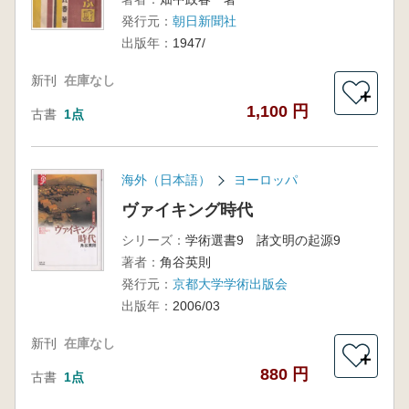
発行元：
朝日新聞社
出版年：
1947/
新刊
在庫なし
＋
1,100 円
古書
1点
海外（日本語）
ヨーロッパ
ヴァイキング時代
シリーズ：
学術選書9 諸文明の起源9
著者：
角谷英則
発行元：
京都大学学術出版会
出版年：
2006/03
新刊
在庫なし
＋
880 円
古書
1点