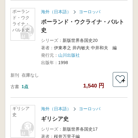
ポーラン
海外（日本語）
ヨーロッパ
ド・ウク
ポーランド・ウクライナ・バルト
ライナ・
史
バルト史
シリーズ：
新版世界各国史20
著者：
伊東孝之 井内敏夫 中井和夫 編
発行元：
山川出版社
出版年：
1998
新刊
在庫なし
＋
1,540 円
古書
1点
ギリシア
海外（日本語）
ヨーロッパ
史
ギリシア史
シリーズ：
新版世界各国史17
著者：
桜井万里子編