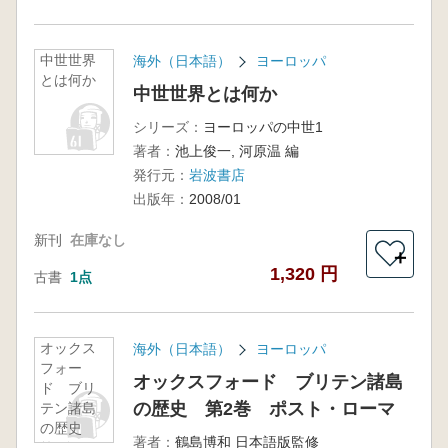
中世世界
海外（日本語）
ヨーロッパ
とは何か
中世世界とは何か
シリーズ：
ヨーロッパの中世1
著者：
池上俊一, 河原温 編
発行元：
岩波書店
出版年：
2008/01
新刊
在庫なし
＋
1,320 円
古書
1点
オックス
海外（日本語）
ヨーロッパ
フォー
オックスフォード ブリテン諸島
ド ブリ
の歴史 第2巻 ポスト・ローマ
テン諸島
の歴史
著者：
鶴島博和 日本語版監修