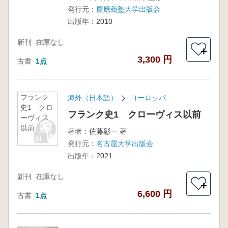
第2巻 ポ
発行元：
慶應義塾大学出版会
スト・ロ
ーマ
出版年：
2010
新刊
在庫なし
＋
3,300 円
古書
1点
フランク
海外（日本語）
ヨーロッパ
史1 クロ
フランク史1 クローヴィス以前
ーヴィス
以前
著者：
佐藤彰一 著
発行元：
名古屋大学出版会
出版年：
2021
新刊
在庫なし
＋
6,600 円
古書
1点