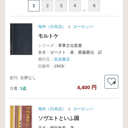
1
2
3
4
6
...
海外（日本語）
ヨーロッパ
モルトケ
シリーズ：
軍事文化叢書
著者：
ゼークト 著、齋藤榮治 訳
発行元：
岩波書店
出版年：
1943/
新刊
在庫なし
＋
4,400 円
古書
1点
海外（日本語）
ヨーロッパ
ソヴエトといふ国
著者：
畑中政春 著