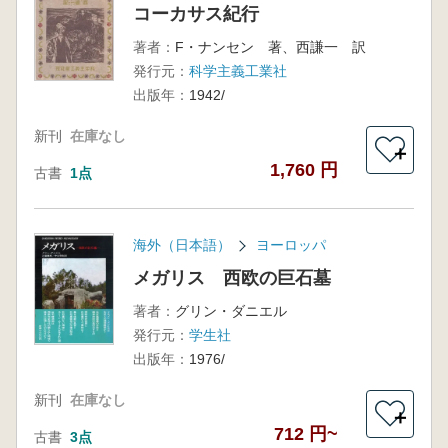
コーカサス紀行
著者：
F・ナンセン 著、西謙一 訳
発行元：
科学主義工業社
出版年：
1942/
新刊
在庫なし
＋
1,760 円
古書
1点
海外（日本語）
ヨーロッパ
メガリス 西欧の巨石墓
著者：
グリン・ダニエル
発行元：
学生社
出版年：
1976/
新刊
在庫なし
＋
712 円~
古書
3点