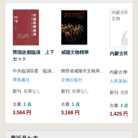
内蒙古民族
文物
齊国故都臨淄 上下
咸陽文物精華
内蒙古民族文
セット
中共臨淄區委 臨淄區人民政府
陝西省咸陽市文物局 編
内蒙古博物館
齊魯書社
文物出版社
人民美術出版
新刊
在庫なし
新刊
在庫なし
新刊
在庫なし
古書
1 点
古書
1 点
古書
1 点
3,564 円
3,168 円
1,425 円