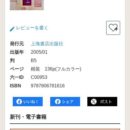
レビューを書く
＋
発行元
上海書店出版社
出版年
2005/01
判
B5
ページ
精装 136p(フルカラー)
六一ID
C00953
ISBN
9787806781616
新刊・電子書籍