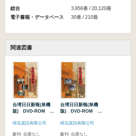
総合
3,956番 / 20,120冊
電子書籍・データベース
30番 / 210冊
関連図書
台湾日日新報(単機
台湾日日新報(単機
版) DVD-ROM 昭
版) DVD-ROM 明
和篇
治篇
得泓資訊有限公司
得泓資訊有限公司
新刊
在庫なし
新刊
在庫なし