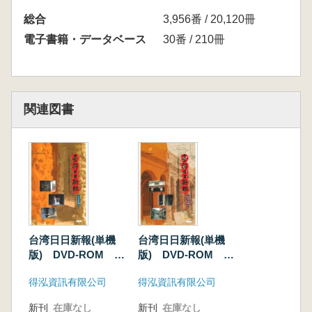
総合
3,956番 / 20,120冊
電子書籍・データベース
30番 / 210冊
関連図書
台湾日日新報(単機
台湾日日新報(単機
版) DVD-ROM 大
版) DVD-ROM 昭
正篇
和篇
得泓資訊有限公司
得泓資訊有限公司
新刊
在庫なし
新刊
在庫なし