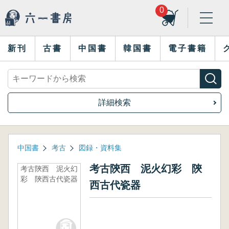
0
新刊
古書
中国書
韓国書
電子書籍
詳細検索
中国書
考古
図録・資料集
考古陝西 泥火幻彩 陝
考古陝西 泥火幻
彩 陝西古代瓷器
西古代瓷器