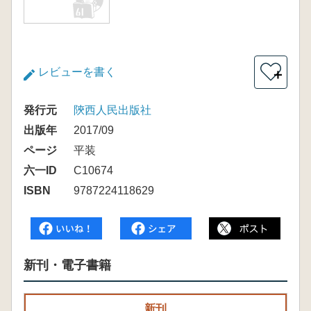
レビューを書く
＋
発行元
陝西人民出版社
出版年
2017/09
ページ
平装
六一ID
C10674
ISBN
9787224118629
新刊・電子書籍
新刊