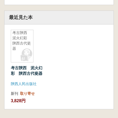
最近見た本
考古陝西
泥火幻彩
陝西古代瓷
器
考古陝西 泥火幻
彩 陝西古代瓷器
陝西人民出版社
新刊
取り寄せ
3,828円