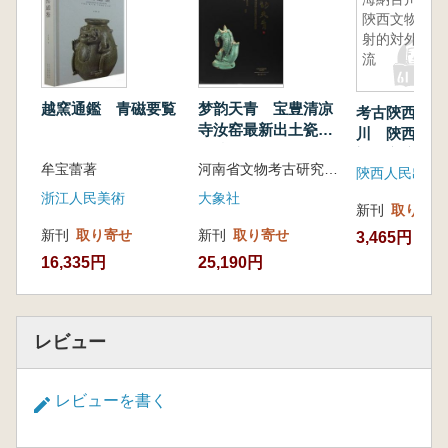
(二)陶与瓷的密切联系
陝西文物折
三、中国古代瓷器的发展历程
射的対外交
(一)初创到成熟:东汉晚期之前的瓷器
流
(二)由繁入简:三国两晋南北朝时期的瓷器
(三)南青北白:隋唐五代时期的瓷器
越窯通鑑 青磁要覧
梦韵天青 宝豊清凉
考古陝西 海
(四)名窑林立:宋辽金时期的瓷器
寺汝窑最新出土瓷器
川 陝西文物
(五)艺术升华:元明清时期的瓷器
集粹
対外交流
牟宝蕾著
河南省文物考古研究院 宝豊汝窑博物館
陝西人民出版
浙江人民美術
大象社
新刊
取り寄せ
新刊
取り寄せ
新刊
取り寄せ
3,465円
16,335円
25,190円
レビュー
レビューを書く