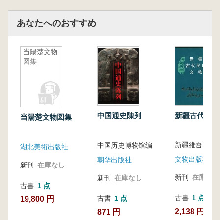
あなたへのおすすめ
当陽楚文物
図集
新疆古代民族
中国通史陳列
当陽楚文物図集
中国历史博物馆编
湖北美術出版社
文物出版社
朝华出版社
新刊
在庫なし
新刊
在庫なし
新刊
在庫なし
古書
1 点
古書
1 点
古書
1 点
19,800 円
2,138 円
871 円