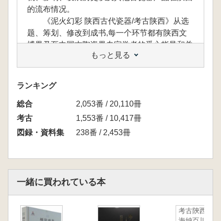
的流布情况。
《泥火幻彩 陕西古代瓷器/考古陕西》从选
题、筹划、修改到成书,每一个环节都有陕西文
博界乃至中国古陶瓷界专家学者的悉心指导和关
もっと見る
心;陕西人民出版社的韦禾毅、张亚维为《泥火
幻彩 陕西古代瓷器/考古陕西》的编辑出版付出
了辛勤的劳动,在此一并致以诚挚的谢意!《泥火
ランキング
幻彩 陕西古代瓷器/考古陕西》引用了大量的文
総合
献资料和图片,在此也对这些资料的作者表示深
2,053番 / 20,110冊
深的敬意和谢忱!
考古
1,553番 / 10,417冊
図録・資料集
238番 / 2,453冊
目次
瓷器中国——中国古代瓷器概说
一、瓷器的概念及诞生
(一)什么是瓷器
一緒に買われている本
(二)瓷器的诞生
二、陶与瓷的关系
(一)陶与瓷的区别
考古陝西
海納百川