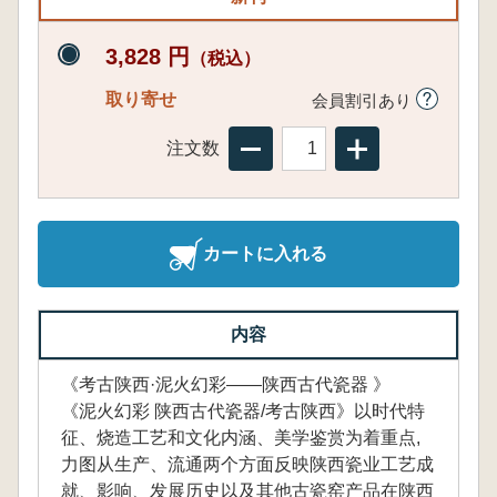
3,828 円
（税込）
取り寄せ
会員割引あり
注文数
カートに入れる
内容
《考古陕西·泥火幻彩——陕西古代瓷器 》
《泥火幻彩 陕西古代瓷器/考古陕西》以时代特
征、烧造工艺和文化内涵、美学鉴赏为着重点,
力图从生产、流通两个方面反映陕西瓷业工艺成
就、影响、发展历史以及其他古瓷窑产品在陕西