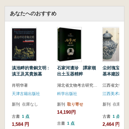
あなたへのおすすめ
滇池畔的青銅文明 :
石家河遺珍 譚家嶺
尘封瑰宝 : 
滇王及其貴族墓
出土玉器精粹
基本建設出土
品
肖明华著
湖北省文物考古研究所 等 著
天津古籍出版社
科学出版社
江西美术出版
新刊
在庫なし
新刊
取り寄せ
新刊
在庫なし
14,190円
古書
1 点
古書
1 点
古書
1 点
1,584 円
2,464 円