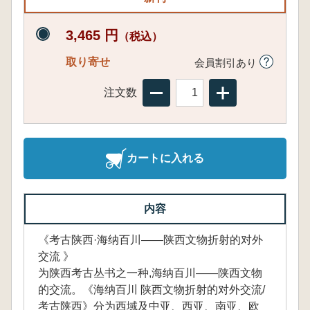
3,465 円
（税込）
取り寄せ
会員割引あり
注文数
カートに入れる
内容
《考古陕西·海纳百川——陕西文物折射的对外
交流 》
为陕西考古丛书之一种,海纳百川——陕西文物
的交流。《海纳百川 陕西文物折射的对外交流/
考古陕西》分为西域及中亚、西亚、南亚、欧