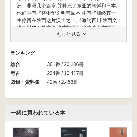
洲、非洲几个篇章,并补充了东亚的朝鲜和日本,
他们中有些将中华文明带回本国,有些却终其一
生停留在陕西这片沃土之上,《海纳百川 陕西文
物折射的对外交流/考古陕西》将这些人在陕西
もっと見る
境内的遗存单列一篇,作为丝路的补充与古代中
国影响范围的见证,系统介绍了中外文化交流的
历史发展和变化。
ランキング
総合
目次
301番 / 20,106冊
壹 天马常衔苜蓿花,胡人岁献葡萄酒——中亚篇
考古
234番 / 10,417冊
一、闻道寻源使,从天此路回——张骞墓
図録・資料集
42番 / 2,453冊
二、留滞甘为西域胡——粟特
(一)胡人吹玉笛,一半是秦声——来华粟特人
(二)金错银盘贮赐冰——粟特金银器
(三)胡人献女能胡旋——粟特乐舞
一緒に買われている本
三、质子入朝谨进趋——突骑施
四、火夏康居产富饶——吐火罗
五、佛国笙歌两度来——罽宾