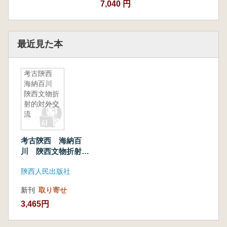
7,040 円
最近見た本
考古陝西
海納百川
陝西文物折
射的対外交
流
考古陝西 海納百
川 陝西文物折射的
対外交流
陝西人民出版社
新刊
取り寄せ
3,465円