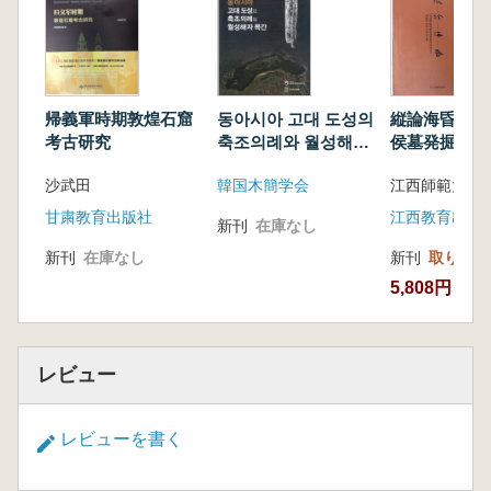
(一)东向教化来罽宾——李诞
(二)石塔尚传藏舍利——鸠摩罗什
贰 南海商船来大食,西京袄寺源波斯——西亚篇
帰義軍時期敦煌石窟
동아시아 고대 도성의
縦論海昏 南
考古研究
축조의례와 월성해자
侯墓発掘曁秦
목간 (東アジア古代
文化 国際学
沙武田
韓国木簡学会
都城の築造儀礼と月
会論文集
城垓字木簡)
甘粛教育出版社
江西教育出版
新刊
在庫なし
新刊
在庫なし
新刊
取り寄せ
5,808円
レビュー
レビューを書く