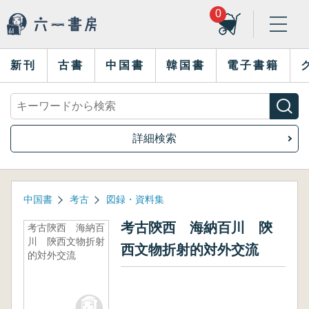
0
新刊
古書
中国書
韓国書
電子書籍
詳細検索
中国書
考古
図録・資料集
考古陝西 海納百川 陝
考古陝西 海納百
川 陝西文物折射
西文物折射的対外交流
的対外交流