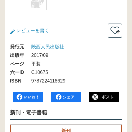
レビューを書く
＋
発行元
陝西人民出版社
出版年
2017/09
ページ
平装
六一ID
C10675
ISBN
9787224118629
新刊・電子書籍
新刊