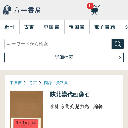
0
新刊
古書
中国書
韓国書
電子書籍
詳細検索
中国書
考古
図録・資料集
陝北漢代画像石
李林 康蘭英 趙力光 編著