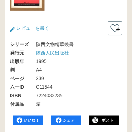
レビューを書く
＋
シリーズ
陝西文物精華叢書
発行元
陝西人民出版社
出版年
1995
判
A4
ページ
239
六一ID
C11544
ISBN
7224033235
付属品
箱