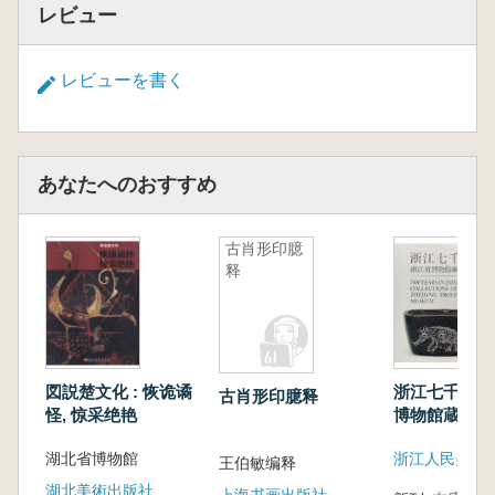
レビュー
レビューを書く
あなたへのおすすめ
古肖形印臆
释
図説楚文化 : 恢诡谲
浙江七千年 
古肖形印臆释
怪, 惊采绝艳
博物館蔵品集
湖北省博物館
浙江人民美術
王伯敏编释
湖北美術出版社
上海书画出版社,