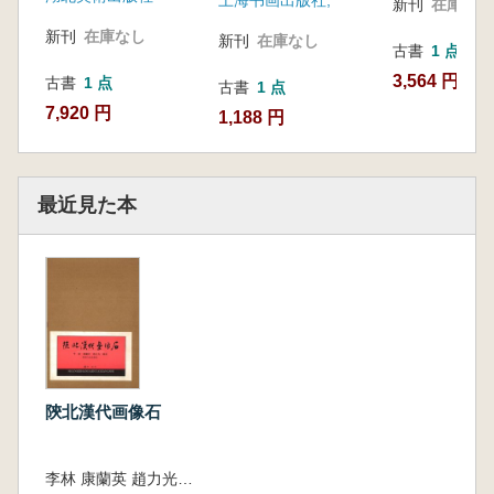
新刊
在庫なし
新刊
在庫なし
新刊
在庫なし
古書
1 点
3,564 円
古書
1 点
古書
1 点
7,920 円
1,188 円
最近見た本
陝北漢代画像石
李林 康蘭英 趙力光 編著