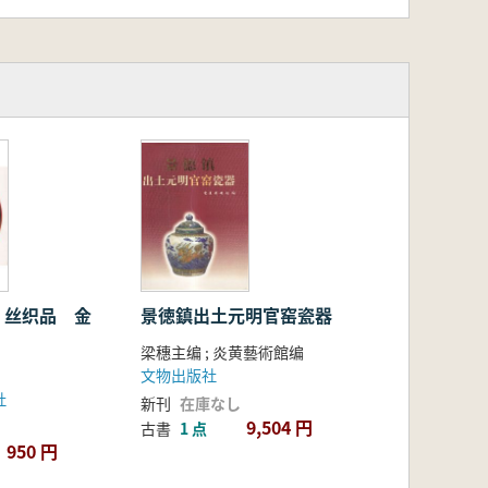
 丝织品 金
景徳鎮出土元明官窑瓷器
梁穗主编 ; 炎黄藝術館编
文物出版社
社
新刊
在庫なし
9,504 円
古書
1 点
950 円