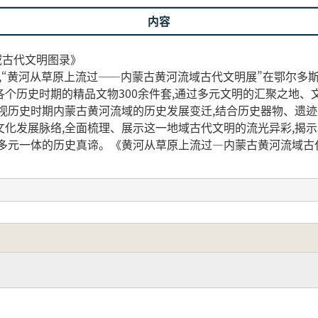
内容
域古代文明图录》
月19日,“黄河从草原上流过——内蒙古黄河流域古代文明展”在鄂
个历史时期的精品文物300余件套,通过多元文明的汇聚之地、
视历史时期内蒙古黄河流域的历史发展变迁,结合历史器物、遗迹
文化发展脉络,全面梳理、展示这一地域古代文明的流光异彩,揭
多元一体的历史真谛。《黄河从草原上流过—内蒙古黄河流域古代