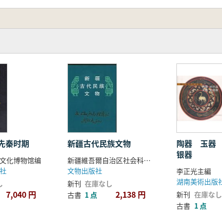
新疆古代民族文物
先秦时期
陶器 玉器
银器
新疆維吾爾自治区社会科学院考古研究所 編
文化博物馆编
文物出版社
社
李正光主編
湖南美術出版
新刊
在庫なし
し
2,138 円
7,040 円
新刊
在庫なし
古書
1 点
古書
1 点