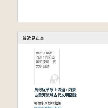
最近見た本
黄河従草原上
流過 : 内蒙古
黄河流域古代
文明図録
黄河従草原上流過 : 内蒙
古黄河流域古代文明図録
鄂爾多斯博物館編