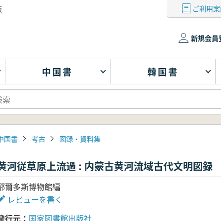
ご利用案
版
新規会員
中国書
韓国書
中国書
考古
図録・資料集
黄河従草原上流過 : 内蒙古黄河流域古代文明図録
鄂爾多斯博物館編
レビューを書く
発行元
国家図書館出版社