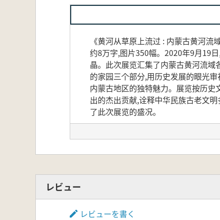
《黄河从草原上流过 : 内蒙古黄河流
约8万字,图片350幅。2020年9
晶。此次展览汇集了内蒙古黄河流域各
的家园三个部分,用历史发展的眼光审
内蒙古地区的独特魅力。展览按历史
出的杰出贡献,诠释中华民族古老文明
了此次展览的盛况。
レビュー
レビューを書く