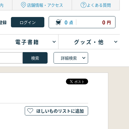
内
店舗情報・アクセス
よくある質問
0
0
登録
点
円
電子書籍
グッズ・他
詳細検索
ほしいものリストに追加