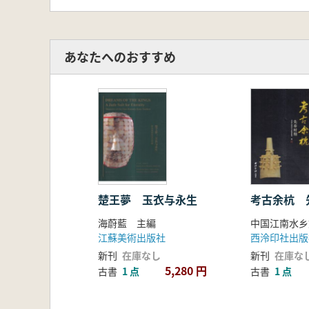
あなたへのおすすめ
楚王夢 玉衣与永生
考古余杭 
海蔚藍 主編
中国江南水乡
江蘇美術出版社
西泠印社出版
新刊
在庫なし
新刊
在庫な
5,280 円
古書
1 点
古書
1 点