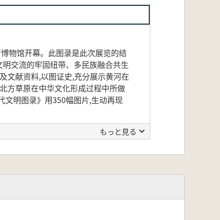
尔多斯博物馆开幕。此图录是此次展览的结
文明交流的牢固纽带、多民族融合共生
及文献资料,以图证史,充分展示黄河在
示北方草原在中华文化形成过程中所做
文明图录》用350幅图片,生动再现
もっと見る