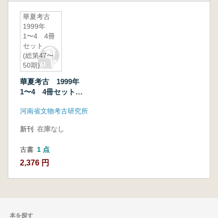
華夏考古
1999年
1〜4 4冊
セット
(総第47〜
50期)
華夏考古 1999年
1〜4 4冊セット
(総第47〜50期)
河南省文物考古研究所
新刊
在庫なし
古書
1 点
2,376 円
本を探す