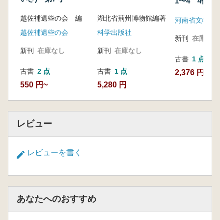
1〜4 4冊
(総第43〜46期
越佐補遺些の会 編
湖北省荊州博物館編著
河南省文物考
越佐補遺些の会
科学出版社
新刊
在庫なし
新刊
在庫なし
新刊
在庫なし
古書
1 点
古書
2 点
古書
1 点
2,376 円
550 円~
5,280 円
レビュー
レビューを書く
あなたへのおすすめ