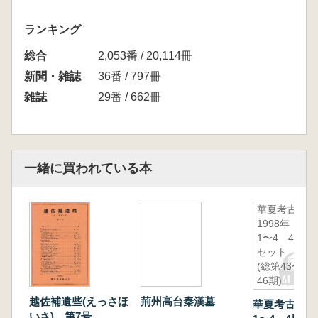
ランキング
総合
2,053番 / 20,114冊
新聞・雑誌
36番 / 797冊
雑誌
29番 / 662冊
一緒に買われている本
華夏考古
1998年
1〜4 4冊
セット
(総第43〜
46期)
越佐補遺些(えっさほ
荊州高台秦漢墓
華夏考古 1
いさ) 第7号