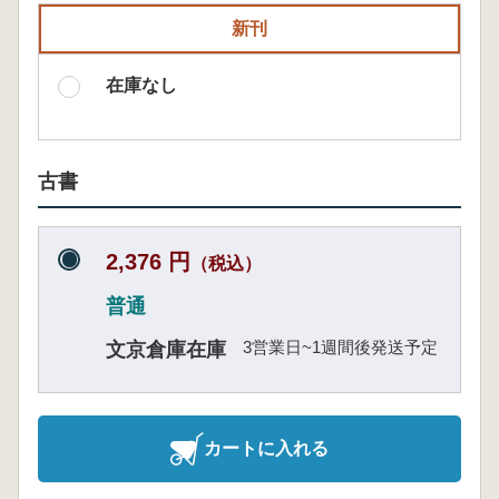
新刊
在庫なし
古書
2,376 円
（税込）
普通
3営業日~1週間後発送予定
文京倉庫在庫
カートに入れる