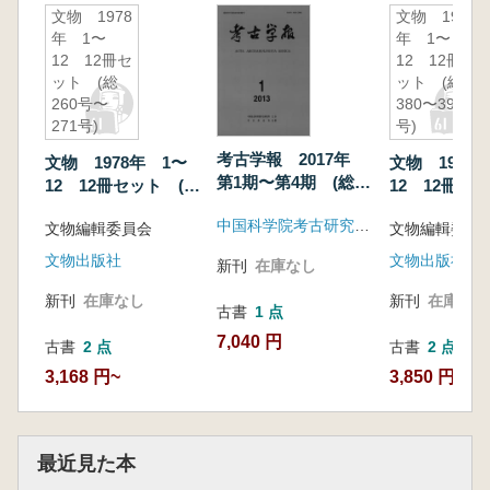
文物 1978
文物 1988
年 1〜
年 1〜
12 12冊セ
12 12冊セ
ット (総
ット (総
260号〜
380〜391
271号)
号)
考古学報 2017年
文物 1978年 1〜
文物 1988
第1期〜第4期 (総第
12 12冊セット (総
12 12冊セ
204〜207冊) 4冊セ
260号〜271号)
380〜391号)
中国科学院考古研究所編集
ット
文物編輯委員会
文物編輯委員
文物出版社
文物出版社
新刊
在庫なし
新刊
在庫なし
新刊
在庫なし
古書
1 点
7,040 円
古書
2 点
古書
2 点
3,168 円~
3,850 円~
最近見た本