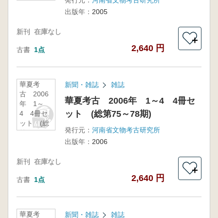
発行元：
河南省文物考古研究所
第71～74
出版年：
2005
期)
新刊
在庫なし
＋
2,640 円
古書
1点
華夏考
新聞・雑誌
雑誌
古 2006
華夏考古 2006年 1～4 4冊セ
年 1～
ット (総第75～78期)
4 4冊セ
ット (総
発行元：
河南省文物考古研究所
第75～78
出版年：
2006
期)
新刊
在庫なし
＋
2,640 円
古書
1点
華夏考
新聞・雑誌
雑誌