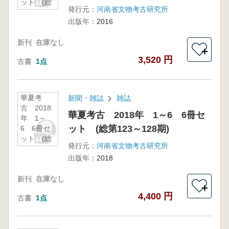
ット (総
発行元：
河南省文物考古研究所
第115～
出版年：
2016
118期)
新刊
在庫なし
＋
3,520 円
古書
1点
華夏考
新聞・雑誌
雑誌
古 2018
華夏考古 2018年 1～6 6冊セ
年 1～
ット (総第123～128期)
6 6冊セ
ット (総
発行元：
河南省文物考古研究所
第123～
出版年：
2018
128期)
新刊
在庫なし
＋
4,400 円
古書
1点