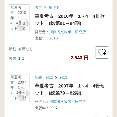
華夏考
考古
単行本
古 2010
華夏考古 2010年 1～4 4冊セ
年 1～
ット (総第91～94期)
4 4冊セ
ット (総
発行元：
河南省文物考古研究所
第91～94
出版年：
2010
期)
新刊
在庫なし
＋
2,640 円
古書
1点
華夏考
新聞・雑誌
雑誌
古 2007
華夏考古 2007年 1～4 4冊セ
年 1～
ット (総第79～82期)
4 4冊セ
ット (総
発行元：
河南省文物考古研究所
第79～82
出版年：
2007
期)