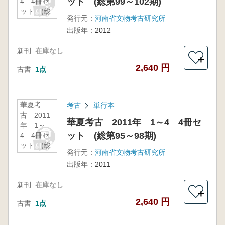
ット (総第99～102期)
4 4冊セ
ット (総
発行元：
河南省文物考古研究所
第99～
出版年：
2012
102期)
新刊
在庫なし
＋
2,640 円
古書
1点
華夏考
考古
単行本
古 2011
華夏考古 2011年 1～4 4冊セ
年 1～
ット (総第95～98期)
4 4冊セ
ット (総
発行元：
河南省文物考古研究所
第95～98
出版年：
2011
期)
新刊
在庫なし
＋
2,640 円
古書
1点