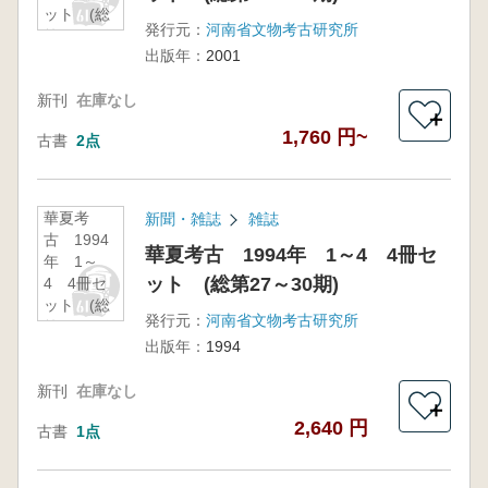
ット (総
発行元：
河南省文物考古研究所
第55～58
出版年：
2001
期)
新刊
在庫なし
＋
1,760 円~
古書
2点
華夏考
新聞・雑誌
雑誌
古 1994
華夏考古 1994年 1～4 4冊セ
年 1～
ット (総第27～30期)
4 4冊セ
ット (総
発行元：
河南省文物考古研究所
第27～30
出版年：
1994
期)
新刊
在庫なし
＋
2,640 円
古書
1点