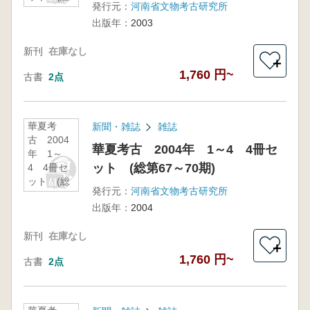
発行元：
河南省文物考古研究所
第63～66
出版年：
2003
期)
新刊
在庫なし
＋
1,760 円~
古書
2点
華夏考
新聞・雑誌
雑誌
古 2004
華夏考古 2004年 1～4 4冊セ
年 1～
ット (総第67～70期)
4 4冊セ
ット (総
発行元：
河南省文物考古研究所
第67～70
出版年：
2004
期)
新刊
在庫なし
＋
1,760 円~
古書
2点