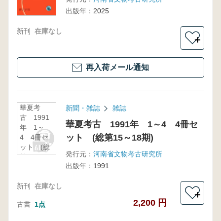
出版年：
2025
新刊
在庫なし
＋
再入荷メール通知
華夏考
新聞・雑誌
雑誌
古 1991
華夏考古 1991年 1～4 4冊セ
年 1～
ット (総第15～18期)
4 4冊セ
ット (総
発行元：
河南省文物考古研究所
第15～18
出版年：
1991
期)
新刊
在庫なし
＋
2,200 円
古書
1点