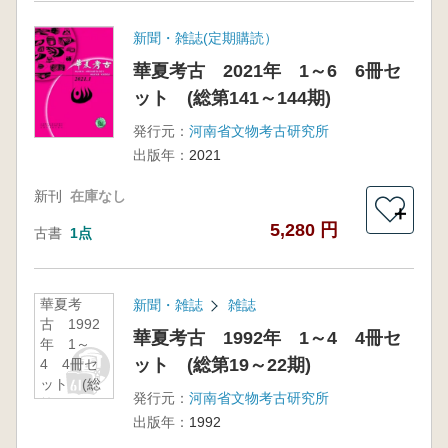
新聞・雑誌(定期購読）
華夏考古 2021年 1～6 6冊セ
ット (総第141～144期)
発行元：
河南省文物考古研究所
出版年：
2021
新刊
在庫なし
＋
5,280 円
古書
1点
華夏考
新聞・雑誌
雑誌
古 1992
華夏考古 1992年 1～4 4冊セ
年 1～
ット (総第19～22期)
4 4冊セ
ット (総
発行元：
河南省文物考古研究所
第19～22
出版年：
1992
期)