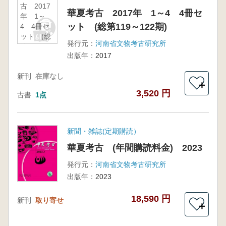
古 2017
華夏考古 2017年 1～4 4冊セ
年 1～
ット (総第119～122期)
4 4冊セ
ット (総
発行元：
河南省文物考古研究所
第119～
出版年：
2017
122期)
新刊
在庫なし
＋
3,520 円
古書
1点
新聞・雑誌(定期購読）
華夏考古 (年間購読料金) 2023
発行元：
河南省文物考古研究所
出版年：
2023
18,590 円
新刊
取り寄せ
＋