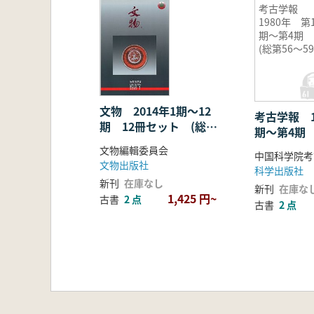
考古学報
1980年 第
期〜第4期
(総第56〜59
冊) 4冊セ
ト
文物 2014年1期〜12
考古学報 1
期 12冊セット (総
期〜第4期 
692号〜703号)
59冊) 4
文物編輯委員会
中国科学院考
文物出版社
科学出版社
新刊
在庫なし
新刊
在庫な
1,425 円~
古書
2 点
古書
2 点