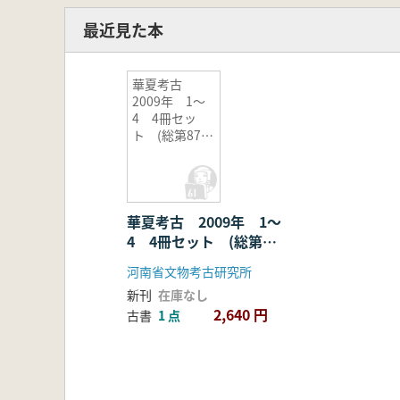
最近見た本
華夏考古
2009年 1〜
4 4冊セッ
ト (総第87〜
90期)
華夏考古 2009年 1〜
4 4冊セット (総第
87〜90期)
河南省文物考古研究所
新刊
在庫なし
2,640 円
古書
1 点