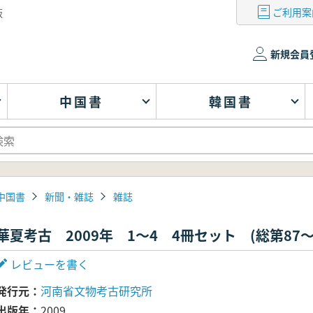
ご利用案
版
新規会員
中国書
韓国書
中国書
新聞・雑誌
雑誌
華夏考古 2009年 1～4 4冊セット (総第87～
レビューを書く
発行元
河南省文物考古研究所
出版年
2009