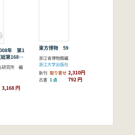
セ
東方博物 59
008年 第1
総第168〜
浙江省博物館編
冊セット
浙江大学出版社
古研究所 編
2,310円
新刊
取り寄せ
792 円
古書
1 点
3,168 円