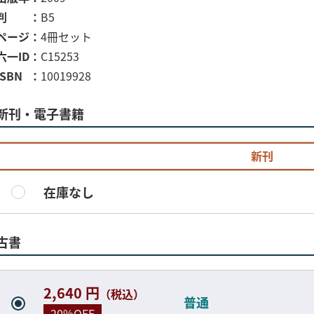
判
B5
ページ
4冊セット
六一ID
C15253
ISBN
10019928
新刊・電子書籍
新刊
在庫なし
古書
2,640 円
（税込）
普通
20%OFF