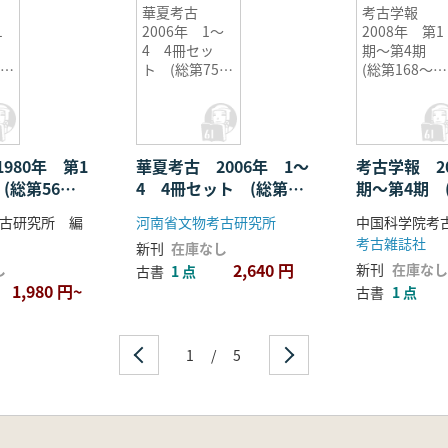
華夏考古
考古学報
1
2006年 1〜
2008年 第1
4 4冊セッ
期〜第4期
ト (総第75〜
(総第168〜
ッ
78期)
171冊) 4冊
ット
980年 第1
華夏考古 2006年 1〜
考古学報 2
(総第56〜
4 4冊セット (総第
期〜第4期 (
冊セット
75〜78期)
171冊) 4
古研究所 編
河南省文物考古研究所
中国科学院考
考古雑誌社
新刊
在庫なし
2,640 円
し
新刊
在庫なし
古書
1 点
1,980 円~
古書
1 点
1
/
5