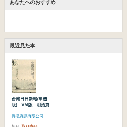
あなたへのおすすめ
各ファイルをクリックすることでデータを開く
ことは可能なのですが、膨大な量のファイルを
1つずつ手動で開くことは便利ではないため、
付属のプログラムソフトをインストールするこ
とでネットで利用するようなデータベースの感
覚で記事を検索することが可能になります。
最近見た本
Q:インストールの手順はどのようになります
か?
A:インストールの手順は、外付けHDDをパソ
コンにつなぎ、(必要があればデータをパソコ
ンに移し)、検索用のプログラムをインストー
ルします。インストール方法は説明書のファイ
ルが入っていますので参照いただけますが、説
明文は中国語となっています。また、インスト
台湾日日新報(単機
ールにはやや応用的なパソコンの知識を必要と
版) VM版 明治篇
します。
得泓資訊有限公司
Q:データのコピーはできますか?
新刊
取り寄せ