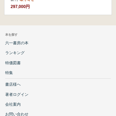
A:必要に応じてファイルのデータをパソコンに
297,000円
コピーすると、外付けハードディスクを外して
も利用でき、バックアップにもなるためお勧め
ですが、1TB以上のデータ量になるためパソコ
ンの空き容量が必要になります。また、ライセ
本を探す
ンスは1台での利用のため、複数台のパソコン
では同時に使用できませんのでご注意くださ
六一書房の本
い。
ランキング
特価図書
特集
書店様へ
著者ログイン
会社案内
お問い合わせ