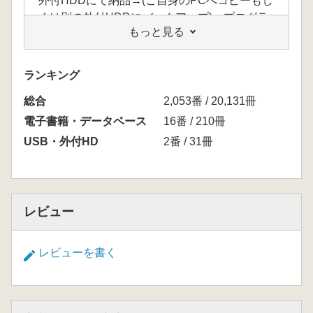
外付HDDにて納品→(ご自身のPCへコピーもし
くは別の外付HDDにバックアップ)→プログラ
もっと見る
ムをインストール→利用可能に
※最初の設定にやや専門的なパソコンの知識が
必要になります
ランキング
総合
・記事の最初の100字まで検索可能(全文検索で
2,053番 / 20,131冊
はありません)
電子書籍・データベース
16番 / 210冊
USB・外付HD
2番 / 31冊
※弊社よりDVD版をご購入のお客様は有料で
アップデートが可能です。(10万円+税)
<よくある質問>
レビュー
Q:VM版(Virtual Machine)とはどのようなもので
すか?
レビューを書く
A:納品は付けのハードディスクでの納品になる
かと思います。その中に、新聞の画像とテキス
トが入っています。