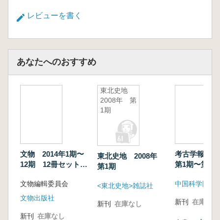
レビューを書く
あなたへのおすすめ
東北史地
2008年 第
1期
文物 2014年1期〜
考古学報 2
東北史地 2008年
12期 12冊セット
第1期〜第4期
第1期
(総692号〜703号)
208〜211冊
文物編輯委員会
ット
<東北史地>雑誌社
文物出版社
新刊
在庫なし
新刊
在庫なし
新刊
在庫なし