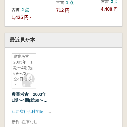
古書
2 点
古書
1 点
4,400 円~
古書
2 点
712 円
1,425 円~
最近見た本
農業考古
2003年 1
期〜4期(総
69〜72)
全4冊セッ
ト
農業考古 2003年
1期〜4期(総69〜
72) 全4冊セット
江西省社会科学院 中国農業博物館 福建省銀芝集団
新刊
在庫なし