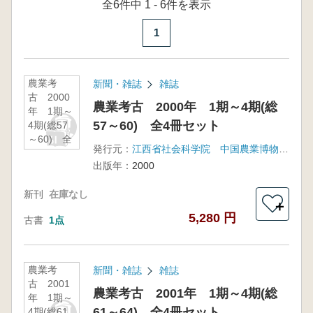
全6件中 1 - 6件を表示
1
農業考
新聞・雑誌
雑誌
古 2000
農業考古 2000年 1期～4期(総
年 1期～
57～60) 全4冊セット
4期(総57
～60) 全
発行元：
江西省社会科学院 中国農業博物館 福建省銀芝集団
4冊セット
出版年：
2000
新刊
在庫なし
＋
5,280 円
古書
1点
農業考
新聞・雑誌
雑誌
古 2001
農業考古 2001年 1期～4期(総
年 1期～
61～64) 全4冊セット
4期(総61