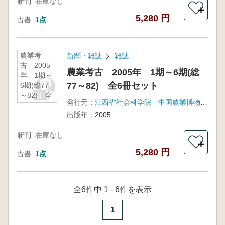
新刊
在庫なし
＋
5,280 円
古書
1点
農業考
新聞・雑誌
雑誌
古 2005
農業考古 2005年 1期～6期(総
年 1期～
77～82) 全6冊セット
6期(総77
～82) 全
発行元：
江西省社会科学院 中国農業博物館 福建省銀芝集団
6冊セット
出版年：
2005
新刊
在庫なし
＋
5,280 円
古書
1点
全6件中 1 - 6件を表示
1