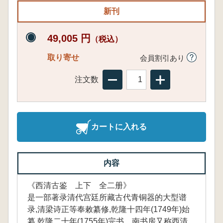
新刊
49,005 円
（税込）
取り寄せ
会員割引あり
注文数
カートに入れる
内容
《西清古鉴 上下 全二册》
是一部著录清代宫廷所藏古代青铜器的大型谱
录,清梁诗正等奉敕纂修,乾隆十四年(1749年)始
纂,乾隆二十年(1755年)完书。南书房又称西清,