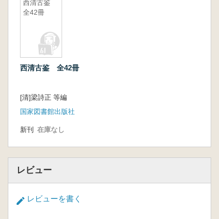
西清古鉴
全42冊
西清古鉴 全42冊
[清]梁詩正 等編
国家図書館出版社
新刊
在庫なし
レビュー
レビューを書く