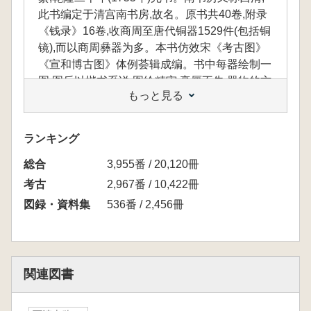
此书编定于清宫南书房,故名。原书共40卷,附录
《钱录》16卷,收商周至唐代铜器1529件(包括铜
镜),而以商周彝器为多。本书仿效宋《考古图》
《宣和博古图》体例荟辑成编。书中每器绘制一
图,图后以楷书系说;图绘精审,毫厘不失,器物的方
もっと見る
圆围径、高广轻重记载详明,对古器物的铭文均
钩摹注释。由于本书所收器物一向深藏清宫,且
数量很大,对研究古代青铜器具有重要史料价值
ランキング
与艺术价值。上海书店出版社曾于2012年影印
総合
出版《西清古鉴》,时隔十余年,市场上仍有一定
3,955番 / 20,120冊
影响,因此决定重印再版,满足广大读者的需求,本
考古
2,967番 / 10,422冊
书底本清晰、细致,分上下两卷进行编排,以精装
図録・資料集
536番 / 2,456冊
大16开的形式呈现,并且编制了目录,方便检索。
関連図書