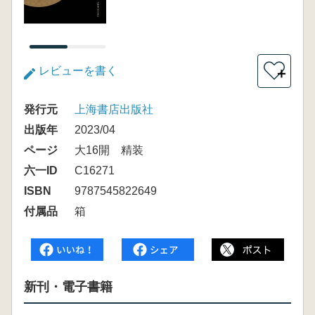
レビューを書く
＋
発行元
上海書店出版社
出版年
2023/04
ページ
大16開 精装
六一ID
C16271
ISBN
9787545822649
付属品
箱
新刊・電子書籍