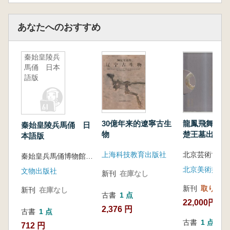
あなたへのおすすめ
秦始皇陵兵
馬俑 日本
語版
30億年来的遼寧古生
龍鳳飛舞 
秦始皇陵兵馬俑 日
物
楚王墓出土玉
本語版
上海科技教育出版社
秦始皇兵馬俑博物館 編
北京美術撮影
文物出版社
新刊
在庫なし
新刊
取り寄せ
新刊
在庫なし
古書
1 点
22,000円
2,376 円
古書
1 点
古書
1 点
712 円