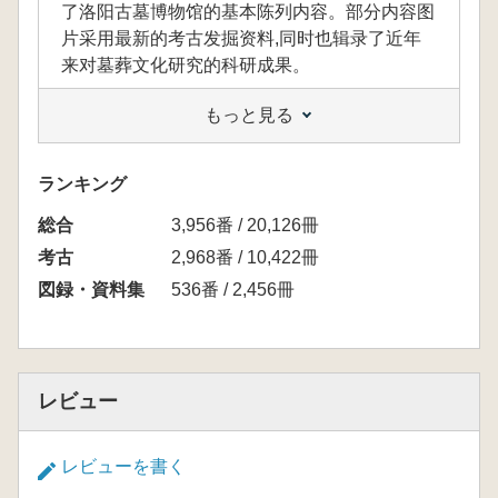
了洛阳古墓博物馆的基本陈列内容。部分内容图
片采用最新的考古发掘资料,同时也辑录了近年
来对墓葬文化研究的科研成果。
もっと見る
本書は「此岸彼岸――古代墓葬文化」、「河
洛遺塚――洛陽典型墓葬」、「地府千秋――河
ランキング
南古代壁画大観」、「洛陽北魏帝王陵」の全4
総合
3,956番 / 20,126冊
章に分かれており、洛陽古墳博物館の基本的な
陳列内容を詳しく展示しています。一部の写真
考古
2,968番 / 10,422冊
は最新の発掘資料を採用し、同時に近年の墓文
図録・資料集
536番 / 2,456冊
化研究の科学研究成果も収録されています。
レビュー
レビューを書く