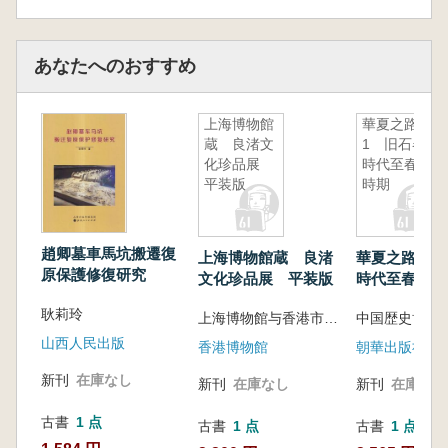
あなたへのおすすめ
上海博物館
華夏之路
蔵 良渚文
1 旧石器
化珍品展
時代至春秋
平装版
時期
趙卿墓車馬坑搬遷復
上海博物館蔵 良渚
華夏之路 1
原保護修復研究
文化珍品展 平装版
時代至春秋時
耿莉玲
上海博物館与香港市政局連合主催
中国歴史博物
山西人民出版
香港博物館
朝華出版社
新刊
在庫なし
新刊
在庫なし
新刊
在庫なし
古書
1 点
古書
1 点
古書
1 点