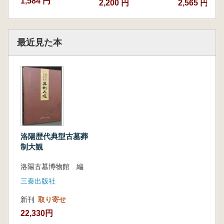
1,584 円
2,200 円
2,565 円
最近見た本
洛陽歴代典型古墓葬
制大観
洛陽古墓博物館 編
三秦出版社
新刊
取り寄せ
22,330円