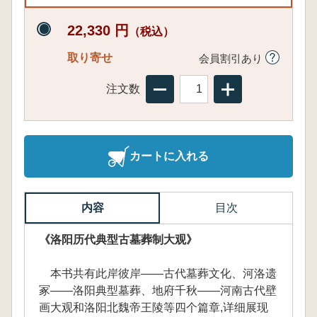
22,330 円
（税込）
取り寄せ
会員割引あり
注文数
カートに入れる
内容
目次
《洛阳历代典型古墓葬制大观》
本书共有此岸彼岸——古代墓葬文化、河洛遗
冢——洛阳典型墓葬、地府千秋——河南古代壁
画大观和洛阳北魏帝王陵等四个篇章,详细展现