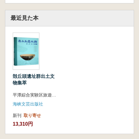
最近見た本
殻丘頭遺址群出土文
物集萃
平潭綜合実験区旅遊与文化体育局 等 編
海峡文芸出版社
新刊
取り寄せ
13,310円