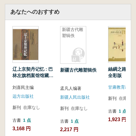
あなたへのおすすめ
新疆古代雕
塑辑佚
絲綢之路体
辽上京契丹记忆 : 巴
新疆古代雕塑辑佚
全彩版
林左旗档案馆馆藏辽
上京契丹遗迹和辽代
甘粛教育出版
刘喜民主编
出土文物照片集锦
孟凡人编著
远方出版社
新疆人民出版社
新刊
在庫なし
新刊
在庫なし
新刊
在庫なし
古書
1 点
1,923 円
古書
1 点
古書
1 点
3,168 円
2,217 円