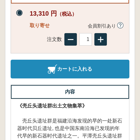
13,310 円
（税込）
取り寄せ
会員割引あり
注文数
カートに入れる
内容
《壳丘头遗址群出土文物集萃》
壳丘头遗址群是福建沿海发现的早的一处新石
器时代贝丘遗址, 也是中国东南沿海已发现的年
代早的新石器时代遗址之一。平潭壳丘头遗址群