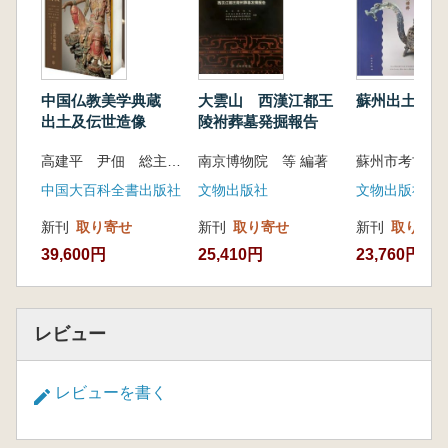
録した図鑑となっています。
中国仏教美学典蔵
大雲山 西漢江都王
蘇州出土文物
出土及伝世造像
陵祔葬墓発掘報告
高建平 尹佃 総主編 王敏慶 楊暁娟 呉源虹 主編
南京博物院 等 編著
中国大百科全書出版社
文物出版社
文物出版社
新刊
取り寄せ
新刊
取り寄せ
新刊
取り寄せ
39,600円
25,410円
23,760円
レビュー
レビューを書く