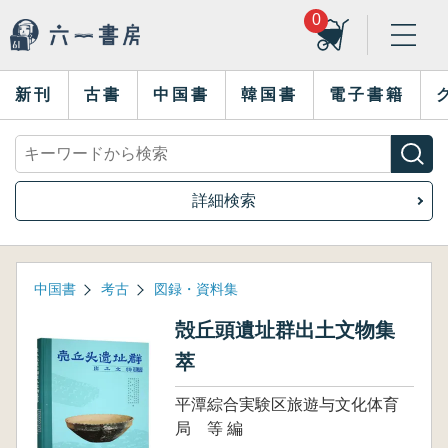
0
新刊
古書
中国書
韓国書
電子書籍
詳細検索
中国書
考古
図録・資料集
殻丘頭遺址群出土文物集
萃
平潭綜合実験区旅遊与文化体育
局 等 編