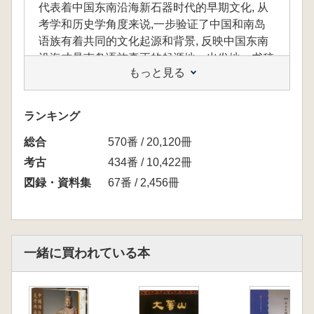
代表着中国东南沿海新石器时代的早期文化, 从
考学和历史学角度来说,一步验证了中国和南岛
语族有着共同的文化起源和背景, 反映中国东南
沿海才是南岛语族真正的起源地、出发地。书稿
もっと見る
为壳丘头遗址群出土文物的图鉴。
ランキング
壳丘頭遺跡群は、福建沿岸で発見された最も
総合
570番 / 20,120冊
古い新石器時代の貝塚遺跡であり、中国東南沿
岸地域で確認された新石器時代の遺跡の中でも
考古
434番 / 10,422冊
最古級に属するものです。平潭壳丘頭遺跡群
図録・資料集
67番 / 2,456冊
は、中国東南沿岸地域における新石器時代初期
の文化を代表しており、考古学および歴史学の
観点から、中国と南島語族が共通の文化的起源
と背景を持つことを実証しています。また、こ
一緒に買われている本
の遺跡群は、中国東南沿岸地域が南島語族の真
の起源地であり出発地であることを示していま
す。
本書は、壳丘頭遺跡群から出土した文物を収