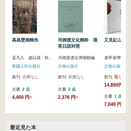
本書は、三門峡で開催された『秦風漢韻靚崤
函――秦漢文物展』に基づき、展示の代表的な
器物を厳選し、展示構成と内容を適切に再構成
して編集されています。考古学的に出土した秦
漢文物を基盤とし、豊富な文献資料と組み合わ
高昌壁画輯佚
河姆渡文化精粋 漢
又見紅山
せることで、「三門峡」という核となるテーマ
英日語対照
を際立たせました。本文は、『鎖鍵雄関崤函風
雲』、『人間煙火弘農風格』、『漢風飛揚長楽
孟凡人 趙以雄 耿玉琨 編絵 吐魯番地区文物中心 主編
河姆渡遺址博物館編
未央』などの章に分かれ、340点余りの精美な
新疆人民出版社
文物出版社
文物出版社
写真や画像とともに、地域に根ざした秦漢時代
の発展の軌跡を描出し、三門峡という都市の歴
新刊
在庫なし
新刊
在庫なし
新刊
取り寄せ
史文化的側面を社会に伝えるとともに、各界の
14,850円
古書
2 点
古書
2 点
人々が秦漢の風情と、当時の壮大な歴史の波瀾
古書
1 点
4,400 円~
2,376 円~
を感じ取ることができる内容となっています。
7,040 円
最近見た本