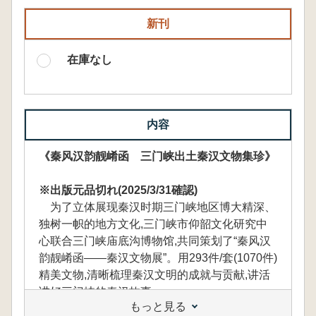
新刊
在庫なし
内容
《秦风汉韵靓崤函 三门峡出土秦汉文物集珍》
※出版元品切れ(2025/3/31確認)
为了立体展现秦汉时期三门峡地区博大精深、
独树一帜的地方文化,三门峡市仰韶文化研究中
心联合三门峡庙底沟博物馆,共同策划了“秦风汉
韵靓崤函——秦汉文物展”。用293件/套(1070件)
精美文物,清晰梳理秦汉文明的成就与贡献,讲活
讲好三门峡的秦汉故事。
もっと見る
本书依托在三门峡举办的“秦风汉韵靓崤函