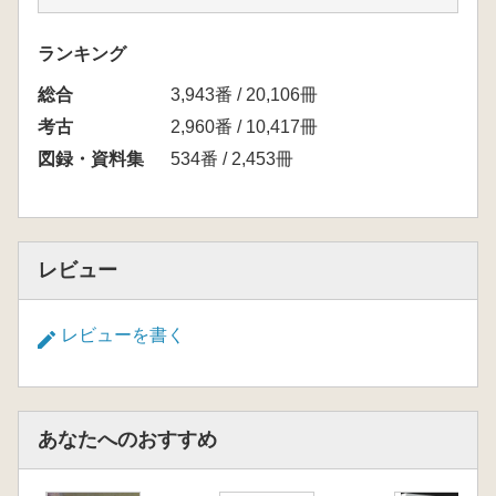
——秦汉文物展”,精选展览典型器物,对展览结构
和内容进行适当调整编写而成。以考古出土的秦
ランキング
汉文物为基础,结合文献资料,突出“三门峡”这一核
総合
心要义。主体内容分为“锁钥雄关崤函风云”“人间
3,943番 / 20,106冊
烟火弘农风格”“汉风飞扬长乐未央”等部分,展示
考古
2,960番 / 10,417冊
精美照片、图片340余幅,勾勒出具有浓厚地域特
図録・資料集
534番 / 2,453冊
点的秦汉发展脉络,向社会展现三门峡这座城市
的历史文化面貌,让社会各界共同领略秦汉风韵,
感受那个时代的波澜壮阔。
レビュー
秦漢時代の三門峡地域における、博大で深遠
かつ独自の地方文化を立体的に表現するため、
レビューを書く
三門峡市仰韶文化研究センターは三門峡庙底沟
博物館と連携し、共同で『秦風漢韻靚崤函――
秦漢文物展』を企画しました。293品/セット
あなたへのおすすめ
(計1,070品)の精巧な文物を用い、秦漢文明の業
績とその貢献を明確に整理するとともに、三門
峡に伝わる秦漢の物語を生き生きと伝えます。