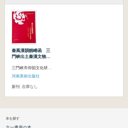
秦風漢韻靓崤函 三
門峡出土秦漢文物集
珍
三門峡市仰韶文化研究中心 等 編著
河南美術出版社
新刊
在庫なし
本を探す
六一書房の本