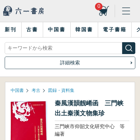
0
新刊
古書
中国書
韓国書
電子書籍
詳細検索
中国書
考古
図録・資料集
秦風漢韻靓崤函 三門峡
出土秦漢文物集珍
三門峡市仰韶文化研究中心 等
編著