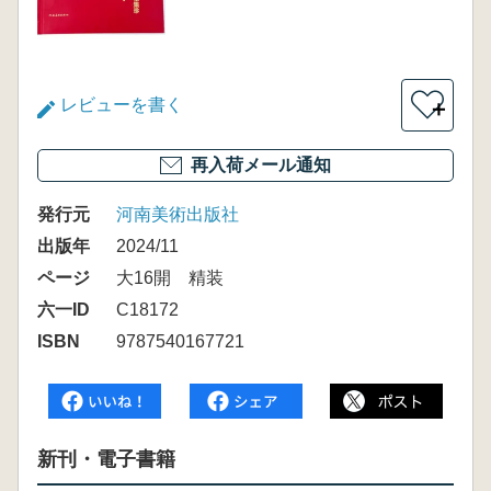
レビューを書く
＋
再入荷メール通知
発行元
河南美術出版社
出版年
2024/11
ページ
大16開 精装
六一ID
C18172
ISBN
9787540167721
新刊・電子書籍