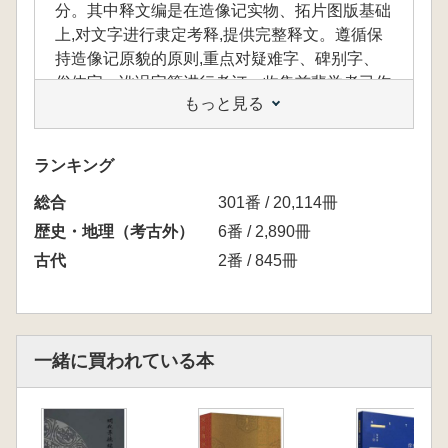
分。其中释文编是在造像记实物、拓片图版基础
上,对文字进行隶定考释,提供完整释文。遵循保
持造像记原貌的原则,重点对疑难字、碑别字、
俗体字、讹误字等进行考订。收集前辈学者已作
もっと見る
相关文字考释,并以注释形式展现众说,为读者提
供参考。索引编提供了人名、地名、官名索引,
及配套的造像记名的拼音及笔画索引,为学术界
ランキング
提供科学规范、条目清晰、方便实用的搜索工
総合
具,最大限度地提高南北朝造像记文献的使用率
301番 / 20,114冊
和信息化。
歴史・地理（考古外）
6番 / 2,890冊
古代
2番 / 845冊
本書は、吉林大学古籍所の王連龍教授が約10
年にわたり南北朝時代の造像記文献を整理・研
究した成果です。内容は凡例、釈文編、索引
一緒に買われている本
編、参考文献の4つの部分に分かれています。
釈文編では、造像記の実物や拓本図版を基
に、文字の隷定や考釈を行い、完全な釈文を提
供しています。造像記の原貌を保つことを基本