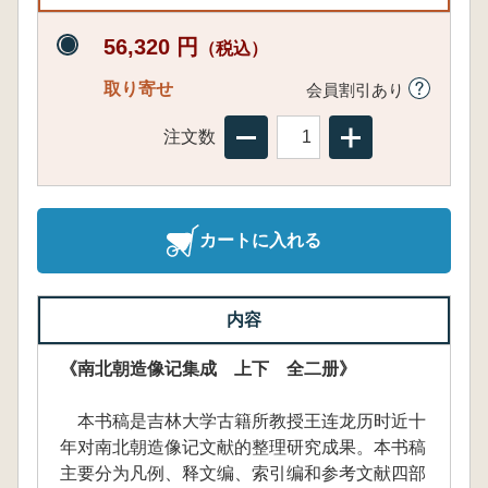
56,320 円
（税込）
取り寄せ
会員割引あり
注文数
カートに入れる
内容
《南北朝造像记集成 上下 全二册》
本书稿是吉林大学古籍所教授王连龙历时近十
年对南北朝造像记文献的整理研究成果。本书稿
主要分为凡例、释文编、索引编和参考文献四部