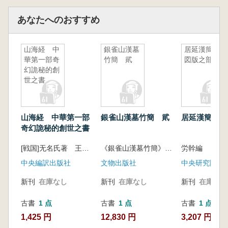
あなたへのおすすめ
山海経 中
銀雀山漢墓
居延漢簡
華第一部奇
竹簡 貮
図版之部
幻詭秘的創
世之書
山海経 中華第一部
銀雀山漢墓竹簡 貮
居延漢簡 図
奇幻詭秘的創世之書
[戦国]无名氏著 王海燕訳注
《銀雀山漢墓竹簡》整理小組
労幹編
中央編訳出版社
文物出版社
新刊
在庫なし
新刊
在庫なし
新刊
在庫なし
古書
1 点
古書
1 点
古書
1 点
1,425 円
12,830 円
3,207 円