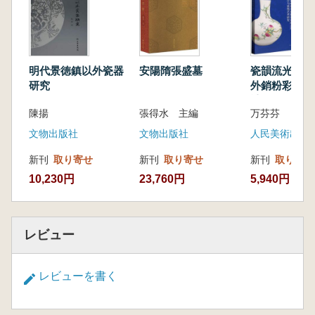
方針とし、難読文字、碑特有の文字、俗字、誤
字などを重点的に訂正しました。また、先行研
究者による文字考釈を収集し、注釈の形式で各
説を提示して読者の参考としています。
明代景徳鎮以外瓷器
安陽隋張盛墓
瓷韻流光 雍
索引編には、人名、地名、官名の索引が収録
研究
外銷粉彩瓷的
されており、さらに造像記の名称の拼音(ピン
計与装飾芸術
陳揚
張得水 主編
万芬芬
イン)や画数索引も含まれています。これによ
り、学術界に科学的かつ規範的で、項目が明確
文物出版社
文物出版社
人民美術出版
で実用的な検索ツールを提供し、南北朝造像記
新刊
取り寄せ
新刊
取り寄せ
新刊
取り寄せ
文献の利用率と情報化を最大限に向上させるこ
10,230円
23,760円
5,940円
とを目指しています。
レビュー
レビューを書く