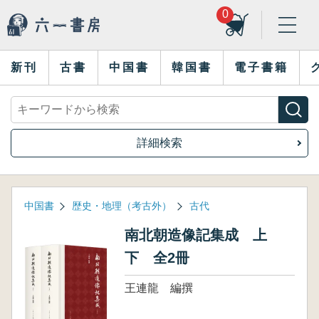
0
新刊
古書
中国書
韓国書
電子書籍
詳細検索
中国書
歴史・地理（考古外）
古代
南北朝造像記集成 上
下 全2冊
王連龍 編撰