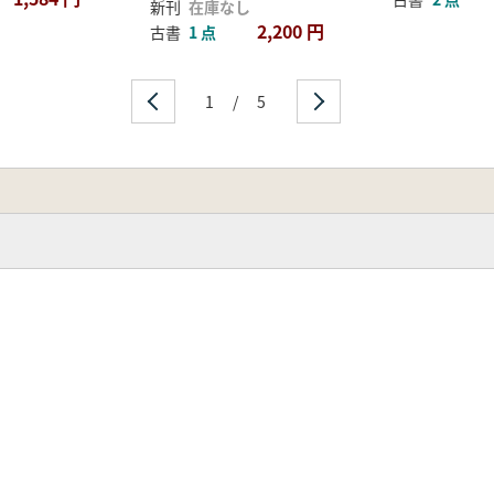
新刊
在庫なし
2,200 円
古書
1 点
1
/
5