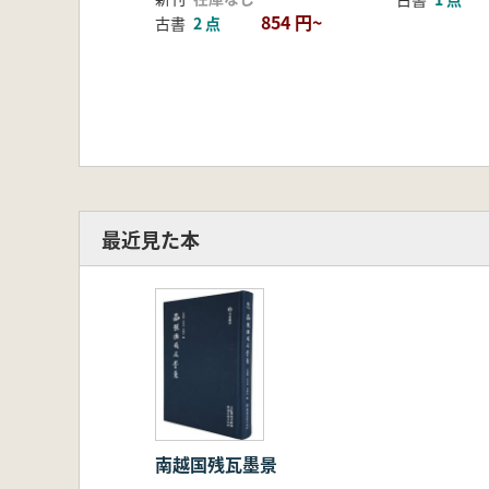
854 円~
古書
2 点
最近見た本
南越国残瓦墨景