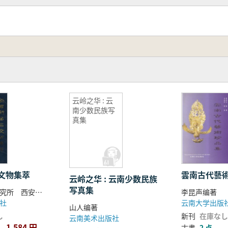
云岭之华 : 云
南少数民族写
真集
文物集萃
雲南古代藝
云岭之华 : 云南少数民族
写真集
陕西省考古研究所 西安市文物管理处编
李昆声编著
社
云南大学出版
山人编著
し
新刊
在庫なし
云南美术出版社
1,584 円
古書
2 点