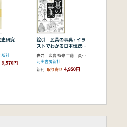
代史研究
絵引 民具の事典 : イラ
ストでわかる日本伝統の
生活道具 新装版
出版社
岩井 宏實 監修 工藤 員功 編 中林 啓治 画
河出書房新社
9,570円
4,950円
新刊
取り寄せ