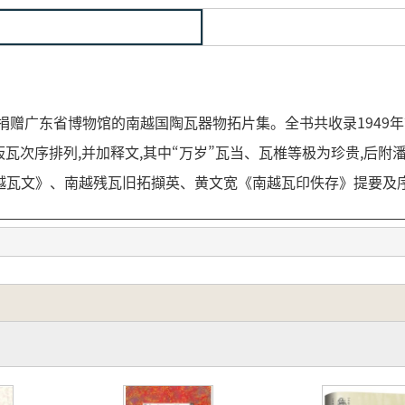
捐赠广东省博物馆的南越国陶瓦器物拓片集。全书共收录1949
板瓦次序排列,并加释文,其中“万岁”瓦当、瓦椎等极为珍贵,后
越瓦文》、南越残瓦旧拓擷英、黄文宽《南越瓦印佚存》提要及序
つであり、王貴忱が広東省博物館に寄贈した南越国陶瓦器物の拓
されている南越国の残瓦拓本174点が収録されています。これ
でも「万歳」瓦当や瓦椎は極めて貴重な資料です。
瓦を最も早く記録した『南越瓦文稿』、温廷敬が筆写した蔡
瓦印佚存』の提要と序文、さらに南越冢木「甫十二」拓本など