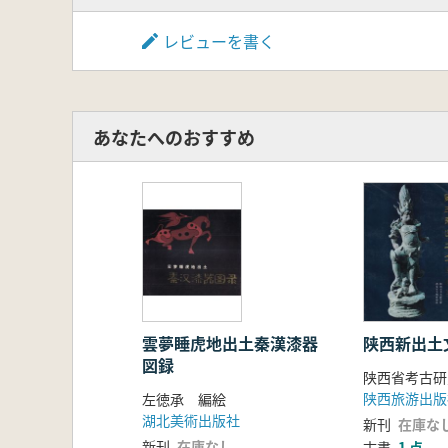
レビューを書く
あなたへのおすすめ
雲夢睡虎地出土秦漢漆器
陕西新出土
図録
陕西旅游出版
左徳承 編絵
湖北美術出版社
新刊
在庫な
新刊
在庫なし
古書
1 点