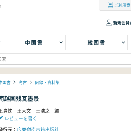
ご利用案
版
新規会員
中国書
韓国書
中国書
考古
図録・資料集
南越国残瓦墨景
王貴忱 王大文 王浩之 編
レビューを書く
発行元
広東嶺南古籍出版社