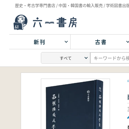
歴史・考古学専門書店 / 中国・韓国書の輸入販売 / 学術図書出
新刊
古書