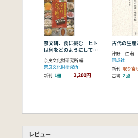
奈文研、食に挑む ヒト
古代の生産
は何をどのようにして食
津野 仁 著
べてきたのか?
同成社
奈良文化財研究所 編
奈良文化財研究所
新刊
取り寄
2,200円
新刊
1冊
古書
2 点
レビュー