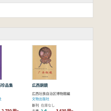
術珍品集
広西銅鏡
広西壮族自治区博物館編
社
文物出版社
新刊
在庫なし
2,750 円~
3,630 円~
古書
2 点