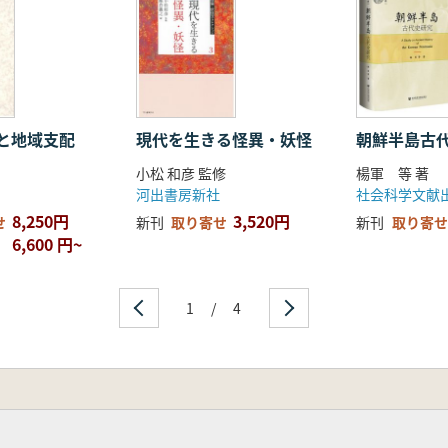
と地域支配
現代を生きる怪異・妖怪
朝鮮半島古
小松 和彦 監修
楊軍 等 著
河出書房新社
社会科学文献
8,250円
3,520円
せ
新刊
取り寄せ
新刊
取り寄せ
6,600 円~
1
/
4