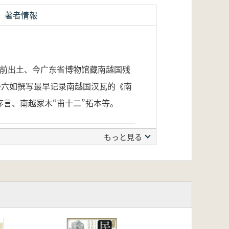
著者情報
年前出土、今广东省博物馆藏南越国残
附潘六如撰写最早记录南越国汉瓦的《南
言、南越冢木“甫十二”拓本等。
もっと見る
本集です。全書には、1949年以前
らは瓦当、瓦椎、印戳、板瓦の順に整
哲夫の『集南越瓦文』、南越国の残瓦
が収録されています。