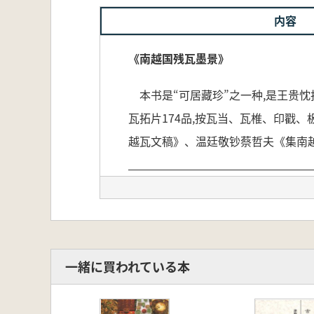
内容
《南越国残瓦墨景》
本书是“可居藏珍”之一种,是王贵忱
瓦拓片174品,按瓦当、瓦椎、印戳、
越瓦文稿》、温廷敬钞蔡哲夫《集南
本書は、「可居藏珍」シリーズの一
に出土し、現在広東省博物館に所蔵
理され、解説が付されています。中
一緒に買われている本
巻末には、潘六如が著した南越国漢
旧拓本の精選、黄文寬による『南越