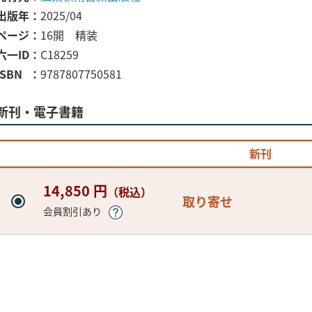
出版年
2025/04
ページ
16開 精装
六一ID
C18259
ISBN
9787807750581
新刊・電子書籍
新刊
14,850 円
（税込）
取り寄せ
会員割引あり