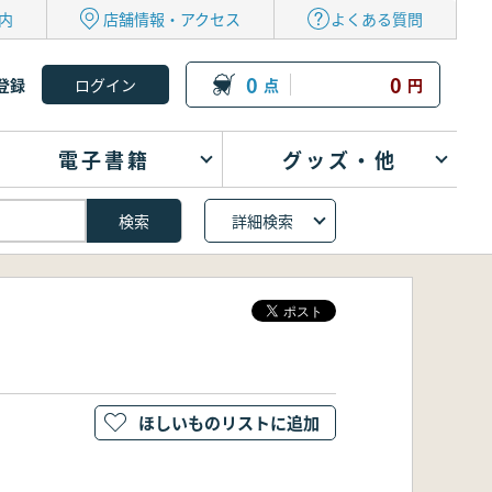
内
店舗情報・アクセス
よくある質問
0
0
登録
点
円
電子書籍
グッズ・他
詳細検索
ほしいものリストに追加